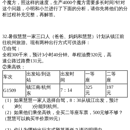
个魔方，照这样的速度，生产4000个魔方需要多长时间?针对
这个问题，小明和小兰进行了下面的分析，请你先将他们的分
析过程补充完整，再解答。
32.暑假慧慧一家三口人（爸爸、妈妈和慧慧）计划从镇江前
往杭州旅游。现有两种出行方式可供选择：
①自驾：
全程300千米，预计3小时40分钟。单程油费320元，高
速公路过路费131元。
②乘高铁：
出发站/到达
出发时
一等
二等
车次
站
间
座
座
镇江南/杭州
325
197
7：14
G1509
元
元
东
（1）如果慧慧一家人选择自驾，8：30从镇江出发，预计
( )时( )分能到杭州。
（2）如果他们乘坐高铁，全买二等座车票，500元够不够？
（慧慧可以购买半价票99元）
（3）你认为哪种出行方式预算更低？请说明理由。