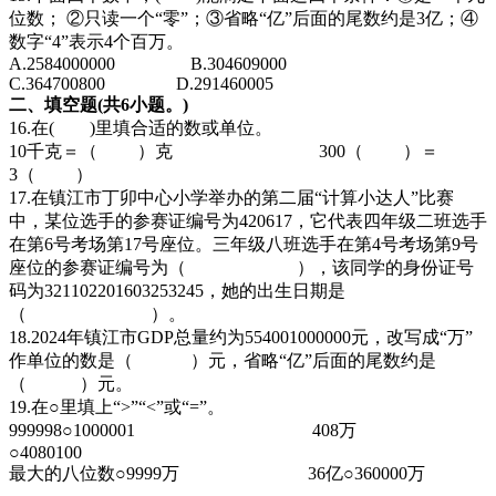
位数； ②只读一个“零”；③省略“亿”后面的尾数约是3亿；④
数字“4”表示4个百万。
A.2584000000 B.304609000
C.364700800 D.291460005
二、填空题(共6小题。)
16.在( )里填合适的数或单位。
10千克＝（ ）克 300（ ）＝
3（ ）
17.在镇江市丁卯中心小学举办的第二届“计算小达人”比赛
中，某位选手的参赛证编号为420617，它代表四年级二班选手
在第6号考场第17号座位。三年级八班选手在第4号考场第9号
座位的参赛证编号为（ ），该同学的身份证号
码为321102201603253245，她的出生日期是
（ ）。
18.2024年镇江市GDP总量约为554001000000元，改写成“万”
作单位的数是（ ）元，省略“亿”后面的尾数约是
（ ）元。
19.在○里填上“>”“<”或“=”。
999998○1000001 408万
○4080100
最大的八位数○9999万 36亿○360000万