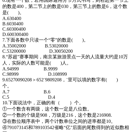
6.现有一个数，若用国际通用分节方式书写，则右起第一节上
的数是400，第二节上的数是030，第三节上的数是6，这个数
是( )。
A.630400
B.6030400
C.60300400
D.600300400
7.下面各数中只读一个“零”的数是( )。
A.35002000 B.53020000
C.53200000 D.30050200
8.“苏超”赛事期间，南京某旅游景点一天的人流量大约是10万
人，实际的人数可能是( )人。
A.94999 B.9999
C.98999 D.108999
9.65270090208＞652¨9809208，¨里可以填的数字有( )
个。
A.7 B.6
C.5 D.4
10.下面说法中，正确的有（ ）个。
①一个数含有两级，这个数一定是八位数。
②一个数的个级是908，万级是216，这个数是216908.
③在数位顺序表中，两个计数单位之间的进率都是10。
④791073145和789103542省略“亿”后面的尾数得到的近似数相