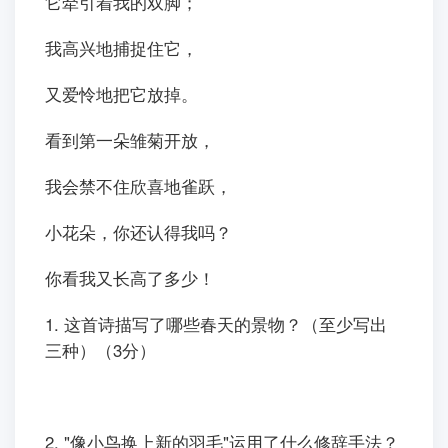
它牵引着我的双脚；
我高兴地捕捉住它，
又爱怜地把它放掉。
看到第一朵雏菊开放，
我会禁不住欣喜地雀跃，
小花朵，你还认得我吗？
你看我又长高了多少！
1. 这首诗描写了哪些春天的景物？（至少写出
三种）（3分）
2. "像小鸟换上新的羽毛"运用了什么修辞手法？