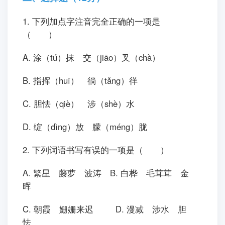
1. 下列加点字注音完全正确的一项是
（ ）
A. 涂（tú）抹 交（jiāo）叉（chà）
B. 指挥（huī） 徜（tǎng）徉
C. 胆怯（qiè） 涉（shè）水
D. 绽（dìng）放 朦（méng）胧
2. 下列词语书写有误的一项是（ ）
A. 繁星 藤萝 波涛 B. 白桦 毛茸茸 金
晖
C. 朝霞 姗姗来迟 D. 漫减 涉水 胆
怯