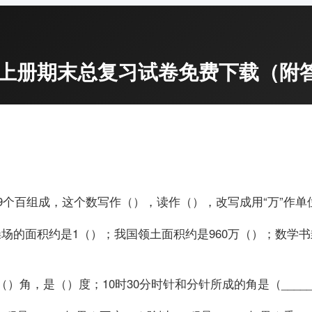
学上册期末总复习试卷免费下载（附
和9个百组成，这个数写作（），读作（），改写成用“万”作单位
操场的面积约是1（）；我国领土面积约是960万（）；数学
（）角，是（）度；10时30分时针和分针所成的角是（____