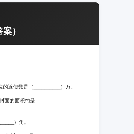
答案）
的近似数是（__________）万。
书封面的面积约是
______）角。