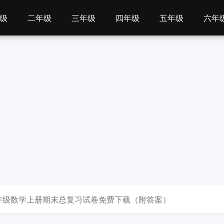
级
二年级
三年级
四年级
五年级
六年
四年级数学上册期末总复习试卷免费下载（附答案）