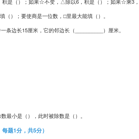
变，积是（）；如果☆不变，△除以6，积是（）；如果☆乘3，
里最小能填（）；要使商是一位数，□里最大能填（）。
一条边长15厘米，它的邻边长（__________）厘米。
5，除数最小是（），此时被除数是（）。
，每题1分，共5分）