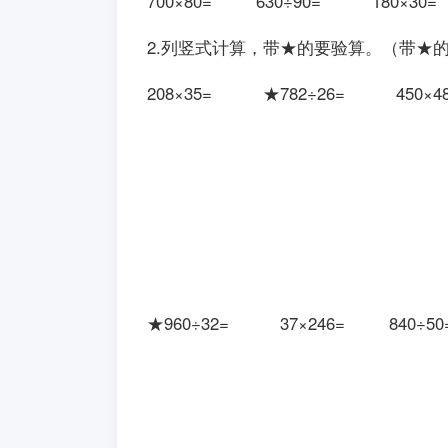
700×80= 630÷90= 180×3
2.列竖式计算，带★的要验算。（带★
208×35= ★782÷26= 450
★960÷32= 37×246= 840÷