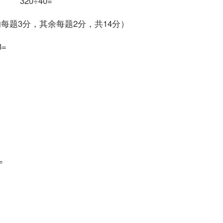
0= 320÷40=
的每题3分，其余每题2分，共14分）
×48=
50=