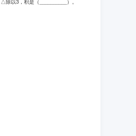
△除以3，积是（__________）。