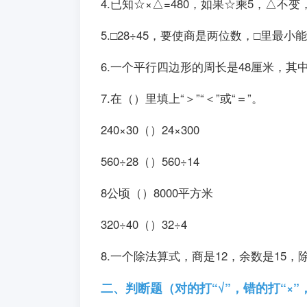
4.已知☆×△=480，如果☆乘5，△不
5.□28÷45，要使商是两位数，□
6.一个平行四边形的周长是48厘米，其中
7.在（）里填上“＞”“＜”或“＝”。
240×30（）24×300
560÷28（）560÷14
8公顷（）8000平方米
320÷40（）32÷4
8.一个除法算式，商是12，余数是1
二、判断题（对的打“√”，错的打“×”