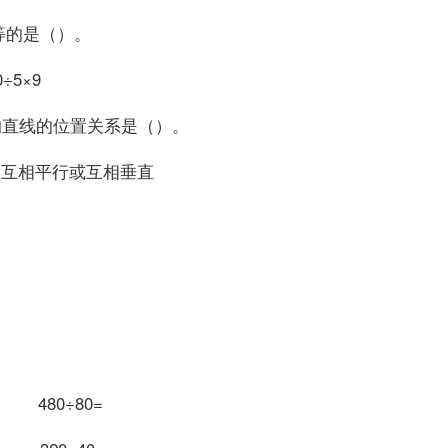
果相等的是（）。
720÷5×9
在的直线的位置关系是（）。
. 互相平行或互相垂直
。
分）
0= 480÷80=