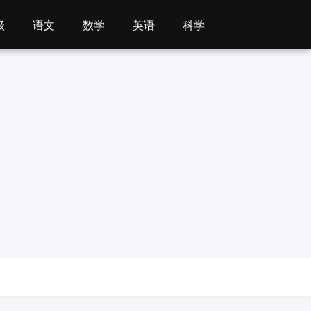
级
语文
数学
英语
科学