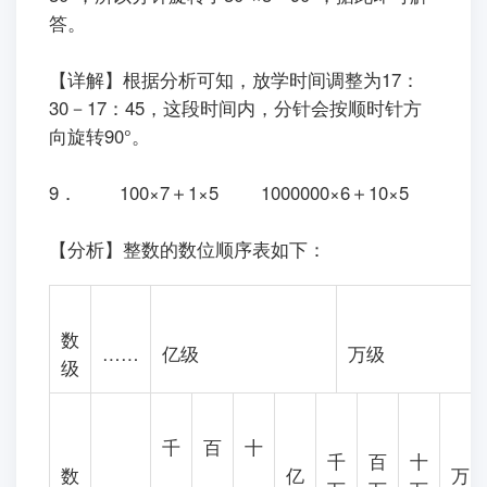
答。
【详解】根据分析可知，放学时间调整为17：
30－17：45，这段时间内，分针会按顺时针方
向旋转90°。
9． 100×7＋1×5 1000000×6＋10×5
【分析】整数的数位顺序表如下：
数
……
亿级
万级
级
千
百
十
千
百
十
数
亿
万