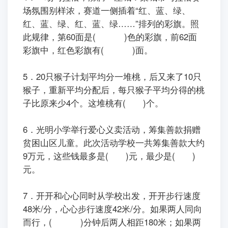
场氛围别样浓，赛道一侧插着“红、蓝、绿、
红、蓝、绿、红、蓝、绿……”排列的彩旗。照
此规律，第60面是( )色的彩旗，前62面
彩旗中，红色彩旗有( )面。
5．20只猴子计划平均分一堆桃，后又来了10只
猴子，重新平均分配后，每只猴子平均分得的桃
子比原来少4个。这堆桃有( )个。
6．光明小学举行爱心义卖活动，筹集善款捐赠
贫困山区儿童。此次活动学校一共筹集善款大约
9万元，这些钱最多是( )元，最少是( )
元。
7．开开和心心同时从学校出发，开开步行速度
48米/分，心心步行速度42米/分。如果两人同向
而行，( )分钟后两人相距180米；如果两