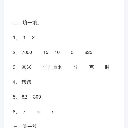
二、填一填。
1、 1 2
2、 7000 15 10 5 825
3、 毫米 平方厘米 分 克 吨
4、 诺诺
5、 82 300
6、 > = <
三、算一算。