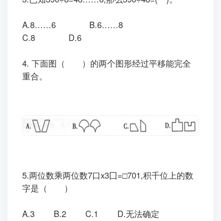
A.8……6
B.
6
……8
C.8
D.6
4.
下面图（
）的两个图形经过平移能完全
重合。
5.两位数乘两位数
7
口x3囗=□701,积千位上的数
字是（
）
A.3
B.2
C.1
D.无法确定