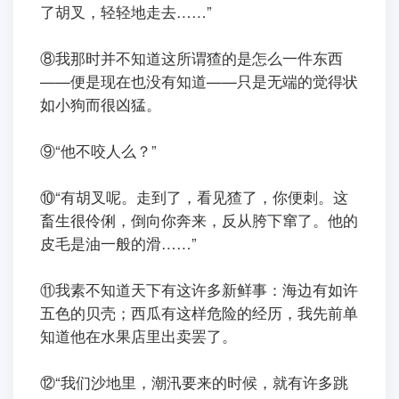
了胡叉，轻轻地走去……”
ㅤㅤ⑧我那时并不知道这所谓猹的是怎么一件东西
——便是现在也没有知道——只是无端的觉得状
如小狗而很凶猛。
ㅤㅤ⑨“他不咬人么？”
ㅤㅤ⑩“有胡叉呢。走到了，看见猹了，你便刺。这
畜生很伶俐，倒向你奔来，反从胯下窜了。他的
皮毛是油一般的滑……”
ㅤㅤ⑪我素不知道天下有这许多新鲜事：海边有如许
五色的贝壳；西瓜有这样危险的经历，我先前单
知道他在水果店里出卖罢了。
ㅤㅤ⑫“我们沙地里，潮汛要来的时候，就有许多跳