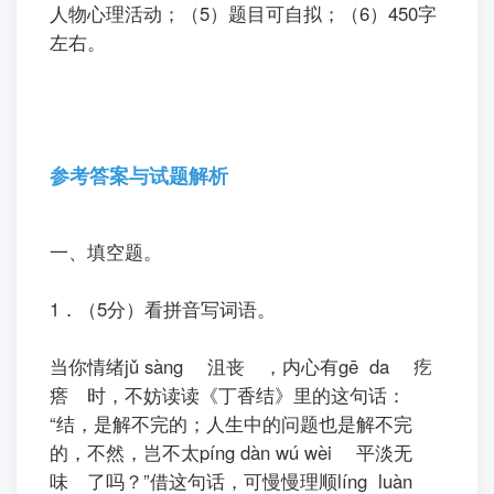
人物心理活动；（5）题目可自拟；（6）450字
左右。
参考答案与试题解析
一、填空题。
1．（5分）看拼音写词语。
ㅤㅤ当你情绪jǔ sàng
沮丧
，内心有gē da
疙
瘩
时，不妨读读《丁香结》里的这句话：
“结，是解不完的；人生中的问题也是解不完
的，不然，岂不太píng dàn wú wèi
平淡无
味
了吗？”借这句话，可慢慢理顺líng luàn