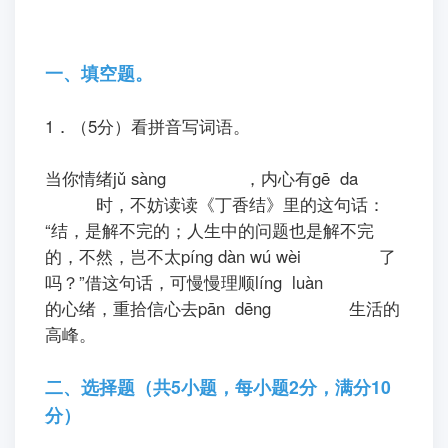
一、填空题。
1．（5分）看拼音写词语。
ㅤㅤ当你情绪jǔ sàng
，内心有gē da
时，不妨读读《丁香结》里的这句话：
“结，是解不完的；人生中的问题也是解不完
的，不然，岂不太píng dàn wú wèi
了
吗？”借这句话，可慢慢理顺líng luàn
的心绪，重拾信心去pān dēng
生活的
高峰。
二、选择题（共5小题，每小题2分，满分10
分）