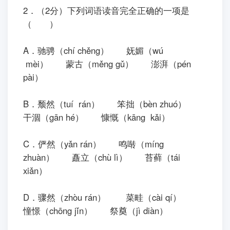
2．（2分）下列词语读音完全正确的一项是
（ ）
A．驰骋（chí chěng） 妩媚（wú
mèi）
蒙古（měng gǔ）
澎湃（pén
pài）
B．颓然（tuí rán）
笨拙（bèn zhuó）
干涸（gān hé）
慷慨（kāng kǎi）
C．俨然（yǎn rán）
鸣啭（míng
zhuàn）
矗立（chù lì）
苔藓（tái
xiǎn）
D．骤然（zhòu rán）
菜畦（cài qí）
憧憬（chōng jǐn）
祭奠（jì diàn）