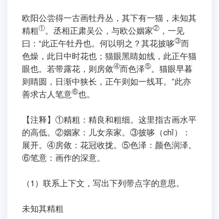
ㅤㅤ欧阳公尝得一古画牡丹丛，其下有一猫，未知其
①
②
精粗
。丞相正肃吴公，与欧公姻家
，一见
③
曰：“此正午牡丹也。何以明之？其花披哆
而
色燥，此日中时花也；猫眼黑睛如线，此正午猫
④
⑤
眼也。若带露花，则房敛
而色泽
。猫眼早暮
则睛圆，日渐中狭长，正午则如一线耳。”此亦
⑥
善求古人笔意
也。
【注释】①精粗：精良和粗细。这里指古画水平
的高低。②姻家：儿女亲家。③披哆（chǐ）：
展开。④房敛：花冠收拢。⑤色泽：颜色润泽。
⑥笔意：画作的深意。
（1）联系上下文，写出下列带点字的意思。
未知
其
精粗