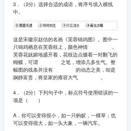
3．（2分）选择合适的成语，将序号填入横线
中。
ㅤㅤ这是宋徽宗赵佶的名画《芙蓉锦鸡图》。图中一
只锦鸡栖息在芙蓉枝上，颜色神情
，
芙蓉花妩媚地盛开着，花枝边点缀着一对翻飞的
蝴蝶，可谓
之笔，增添几多生气。整
幅图的线条并没有
的动态之美，却是
娴静富贵，将皇家的雍容大气
。
4．（2分）下列句子中，标点符号使用错误的一
项是（ ）
A．你可以变得很小，如一只蚂蚁，一棵草；也
可以变得很大，如一头大象，一辆汽车。