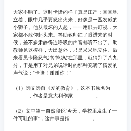
ㅤㅤ大家不响了。这时卡隆的样子真是庄严：堂堂地
立着，眼中几乎要怒出火来，好像是一匹发威的
小狮子。他从最坏的人起，一一用眼去盯视，大
家都不敢仰起头来。等助教师红了眼进来的时
候，差不多肃静得连呼吸的声音都听不出了。助
教师见这模样，大出意外，只是呆呆地立住。后
来看见卡隆怒气冲冲地站在那里，就猜到了八九
分，于是用了对兄弟说话时的那种充满了情爱的
声气说：“卡隆！谢谢你！”
（1）选文选自《爱的教育》，这本书原名为
，作者是意大利作家
。
（2）文中第一自然段说“今天，学校里发生了一
件可耻的事”，这件事是指
。