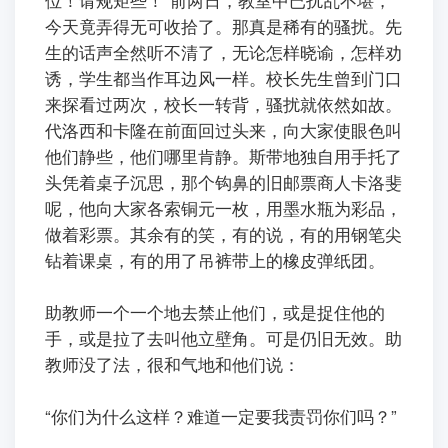
今天竟弄得无可收拾了。
那真是稀有的骚扰。先
生的话声全然听不清了，无论怎样晓谕，怎样劝
诱，学生都当作耳边风一样
。校长先生曾到门口
来探看过两次，校长一转背，骚扰就依然如故。
代洛西和卡隆在前面回过头来，向大家使眼色叫
他们静些，他们哪里肯静。
斯带地独自用手托了
头凭着桌子沉思，那个钩鼻的旧邮票商人卡洛斐
呢，他向大家各索铜元一枚，用墨水瓶为彩品，
做着彩票。其余有的笑，有的说，有的用钢笔尖
钻着课桌，有的用了吊裤带上的橡皮弹纸团。
ㅤㅤ助教师一个一个地去禁止他们，或是捉住他的
手，或是拉了去叫他立壁角。可是仍旧无效。助
教师没了法，很和气地和他们说：
ㅤㅤ“你们为什么这样？难道一定要我责罚你们吗？”