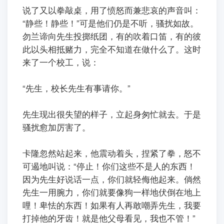
ㅤㅤ说了又以拳敲桌，用了愤怒而兼悲哀的声音叫：
“静些！静些！”可是他们仍是不听，骚扰如故。
勿兰谛向先生投掷纸团，有的吹着口笛，有的彼
此以头相抵赌力，完全不知道在做什么了。这时
来了一个校工，说：
ㅤㅤ“先生，校长先生有事请你。”
ㅤㅤ先生现出很失望的样子，立起身匆忙就去。于是
骚扰愈加厉害了。
ㅤㅤ卡隆忽然站起来，他震动着头，捏紧了拳，怒不
可遏地叫说：“停止！你们这些不是人的东西！
因为先生好说话一点，你们就轻侮他起来。倘然
先生一用腕力，你们就要像狗一样地伏倒在地上
哩！卑怯的东西！如果有人再敢嘲弄先生，我要
打掉他的牙齿！就是他父母看见，我也不管！”