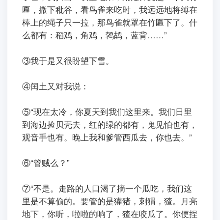
匾，撒下秕谷，看鸟雀来吃时，我远远地将缚在
棒上的绳子只一拉，那鸟雀就罩在竹匾下了。什
么都有：稻鸡，角鸡，鹁鸪，蓝背……”
ㅤㅤ③我于是又很盼望下雪。
ㅤㅤ④闰土又对我说：
ㅤㅤ⑤“现在太冷，你夏天到我们这里来。我们日里
到海边捡贝壳去，红的绿的都有，鬼见怕也有，
观音手也有。晚上我和爹管西瓜去，你也去。”
ㅤㅤ⑥“管贼么？”
ㅤㅤ⑦“不是。走路的人口渴了摘一个瓜吃，我们这
里是不算偷的。要管的是獾猪，刺猬，猹。月亮
地下，你听，啦啦的响了，猹在咬瓜了。你便捏