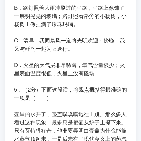
B．路灯照着大雨冲刷过的马路，马路上像铺了
一层明晃晃的玻璃；路灯照着路旁的小杨树，小
杨树上像挂满了珍珠玛瑙。
C．清早，我同晨风一道将光明欢迎；傍晚，我
又与群鸟一起为它送行。
D．火星的大气层非常稀薄，氧气含量极少；火
星表面温度很低，火星上没有磁场。
5．（2分）下面这段话，将观点概括得最准确的
一项是（ ）
ㅤㅤ壶里的水开了，壶盖噗噗噗地往上跳。那么多人
看过这种现象，最多只是把壶从炉子上提下来。
只有瓦特很好奇，他非要弄明白壶盖为什么能被
水蒸气顶起来，于是后来有了现代意义上的蒸汽