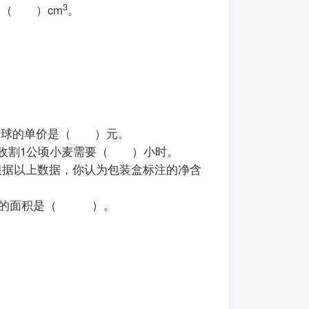
3
是（ ）cm
。
）元，篮球的单价是（ ）元。
）公顷，收割1公顷小麦需要（ ）小时。
，根据以上数据，你认为包装盒标注的净含
角形乙的面积是（ ）。