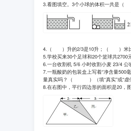
3.看图填空。3个小球的体积一共是（
4.（ ）升的2/3是10升；（ ）米比 
5.学校买来30个足球和20个篮球共
6.一台收割机 5/6 小时收割小麦 
7.一瓶酸奶的包装盒上写着“净含量50
量真实吗？（ ）（填
8.在右图中，平行四边形的面积是