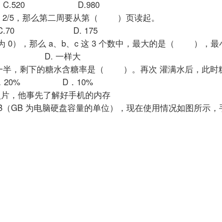
C.520 D.980
周读了 2/5，那么第二周要从第（ ）页读起。
.70 D. 175
 (a、b、c 都不为 0），那么 a、b、c 这 3 个数中，最大的
c D. 一样大
掉了一半，剩下的糖水含糖率是（ ）。再次 灌满水后，
．20% D．10%
多照片，他事先了解好手机的内存
GB（GB 为电脑硬盘容量的单位），现在使用情况如图所示