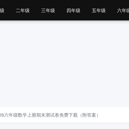
级
二年级
三年级
四年级
五年级
六年
-2026六年级数学上册期末测试卷免费下载（附答案）