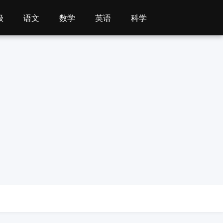
级
语文
数学
英语
科学