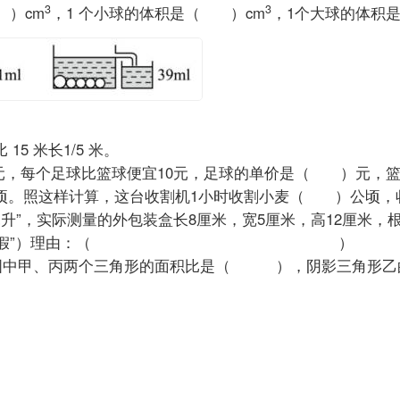
3
3
 ）cm
，1 个小球的体积是（ ）cm
，1个大球的体积
15 米长1/5 米。
2700元，每个足球比篮球便宜10元，足球的单价是（ 
23/4 公顷。照这样计算，这台收割机1小时收割小麦（ 
0毫升”，实际测量的外包装盒长8厘米，宽5厘米，高12厘米
“真实”或“虚假”）理由：（ ）
20，图中甲、丙两个三角形的面积比是（ ），阴影三