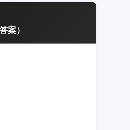
附答案）
。