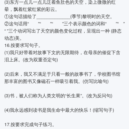
(3)东方一点儿一点儿泛着鱼肚色的天空，染上微微的红
晕，飘着红紫红紫的彩云。
①这句话描绘了_____________(季节)黎明时的天空。
②这句话用“ ”“ ”“ ”三个表示颜色的词和“ ”“ ”
“ ”三个动词写出了天空的颜色变化过程，呈现出一种 (静态
动态)美。
16.按要求写句子。
(1)我只好带着对故事下文的无限期待，在母亲的催促下含
泪上床。(改为双重否定句)
(2)后来，我又不满足于只看一般的故事书了，学校图书馆
那丰富的图书又像磁石一样吸引着我。(仿写比喻句)
(3)书，被人们称为人类文明的“长生果”。(改为反问句)
(4)我永远感到读书是我生命中最大的快乐！(缩写句子)
17.按要求完成句子练习。