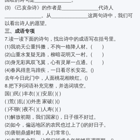
(3) 《己亥杂诗》的作者是_____________代诗人
_____________。从_____________这两句诗中，我们可
以看出诗人的愿望。
三、成语专项
7.读一读下面的诗句，找出诗中的成语写在括号里。
(1)我劝天公重抖擞，不拘一格降人材。( )
(2)山重水复疑无路，柳暗花明又一村。( )
(3)身无彩凤双飞翼，心有灵犀一点通。( )
(4)春风得意马蹄疾，一日看尽长安花。()
去年今日此门中，人面桃花相映红。()
8.把下列词语补充完整，并选词填空。
国( )民( )丰衣( )( )安居( )( )
( )荒( )乱( )()外患 家破( )()
( )不聊( )夜不( )( )人寿( )( )
(1)解放初期，我们国家()，日子很不好过。
(2)如今，偏远地区的农民也过上了()的好日子。
(3)唐朝鼎盛时期，人们常常()。