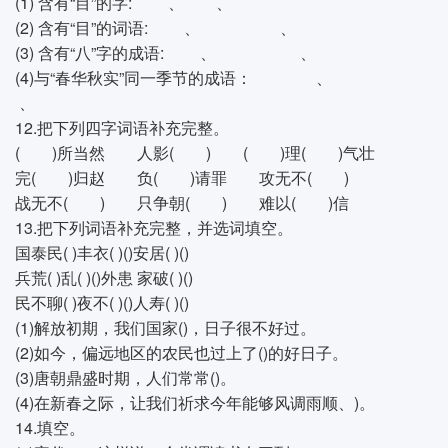
(1) 含有“目”的字: 、 、
(2) 含有“目”的词语: 、 、
(3) 含有“八”字的成语: 、 、
(4)与“春华秋实”同一季节的成语： 、
、
12.把下列四字词语补充完整。
( )所当然 人影( ) ( )理( )气壮
完( )归赵 负( )请罪 攻无不( )
战无不( ) 只争朝( ) 难以( )信
13.把下列词语补充完整，并选词填空。
国泰民( )丰衣( )()安居( )()
兵荒( )乱( )()外患 家破( )()
民不聊( )夜不( )()人寿( )()
(1)解放初期，我们国家()，日子很不好过。
(2)如今，偏远地区的农民也过上了()的好日子。
(3)唐朝鼎盛时期，人们常常()。
(4)在新春之际，让我们祈求今年能够风调雨顺、)。
14.填空。