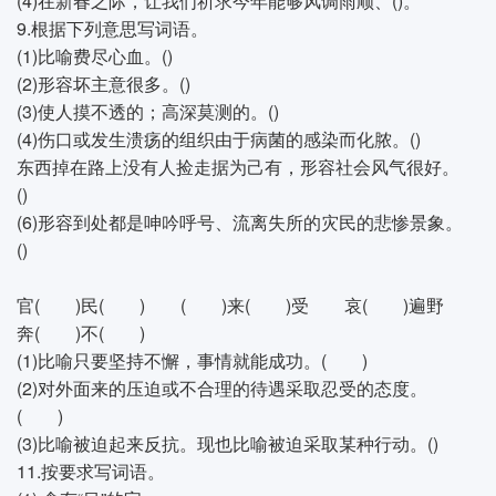
(4)在新春之际，让我们祈求今年能够风调雨顺、()。
9.根据下列意思写词语。
(1)比喻费尽心血。()
(2)形容坏主意很多。()
(3)使人摸不透的；高深莫测的。()
(4)伤口或发生溃疡的组织由于病菌的感染而化脓。()
东西掉在路上没有人捡走据为己有，形容社会风气很好。
()
(6)形容到处都是呻吟呼号、流离失所的灾民的悲惨景象。
()
官( )民( ) ( )来( )受 哀( )遍野
奔( )不( )
(1)比喻只要坚持不懈，事情就能成功。( )
(2)对外面来的压迫或不合理的待遇采取忍受的态度。
( )
(3)比喻被迫起来反抗。现也比喻被迫采取某种行动。()
11.按要求写词语。