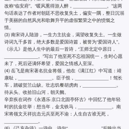
改称“临安府”。“暖风熏得游人醉，_____________。”这两
句话表达了作者对朝廷不思收复失土，偏安一隅，整日沉溺
于美丽的自然风光和歌舞升平的虚假繁荣之中的愤慨之
情。
(3) 南宋诗人陆游，一生力主抗金，渴望收复失土。一生做
诗词九千多首，绝大多数是爱国诗篇，被誉为“爱国诗人”。
《示儿》是他人生中的最后一首诗，“王师北定中原日，
_____________。”写出了他至死不忘祖国统一，生时心愿
未了，死后还满怀希望，爱国之情感人至深。
(4) 岳飞是南宋著名抗金将领，他在《满江红》中写道：靖
康耻，_____________。臣子恨，_____________！驾长
车，踏破贺兰山缺。壮志饥餐胡虏肉，_____________。
待从头、收拾旧山河，朝天阙。
辛弃疾在词作《永遇乐·京口北固亭怀古》中回忆了他年轻
时的抗金壮举：想当年，金戈铁马，_____________。南
宋将领文天祥抗击元兵至死不渝：人生自古谁无死，
_____________。
(6) 《己亥杂诗》一诗中，诗句“_____________”反映出当