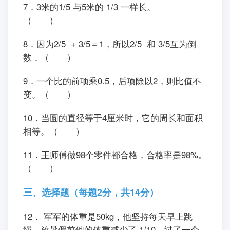
7．3米的1/5 与5米的 1/3 一样长。
（ ）
8．因为2/5 + 3/5＝1，所以2/5 和 3/5互为倒
数．（ ）
9．一个比的前项乘0.5，后项除以2，则比值不
变。（ ）
10．当圆的直径等于4厘米时，它的周长和面积
相等。（ ）
11．王师傅做98个零件都合格，合格率是98%。
（ ）
三、选择题（每题2分，共14分）
12． 军军的体重是50kg，他坚持每天早上跳
绳，放暑假前他的体重减少了 1/10，过了一个