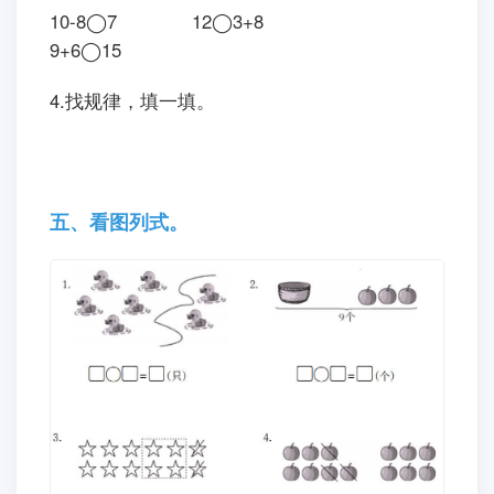
10-8◯7 12◯3+8
9+6◯15
4.找规律，填一填。
五、看图列式。