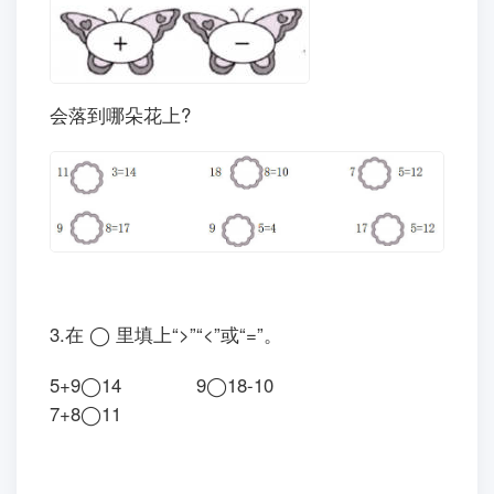
2.
会落到哪朵花上?
3.在 ◯ 里填上“>”“<”或“=”。
5+9◯14 9◯18-10
7+8◯11