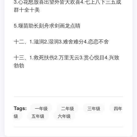
3.心花怒放喜出望外皆大欢喜4.七上八下三五成
群十全十美
5.堰苗助长刻舟求剑画龙点睛
十二、1.滋润2.湿润3.难舍难分4.恋恋不舍
十三、1.救死扶伤2.万里无云3.赏心悦目4.兴致
勃勃
Tags:
一年级
二年级
三年级
四年
级
五年级
六年级