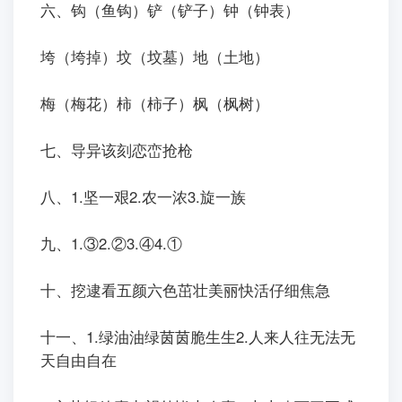
六、钩（鱼钩）铲（铲子）钟（钟表）
垮（垮掉）坟（坟墓）地（土地）
梅（梅花）柿（柿子）枫（枫树）
七、导异该刻恋峦抢枪
八、1.坚一艰2.农一浓3.旋一族
九、1.③2.②3.④4.①
十、挖逮看五颜六色茁壮美丽快活仔细焦急
十一、1.绿油油绿茵茵脆生生2.人来人往无法无
天自由自在