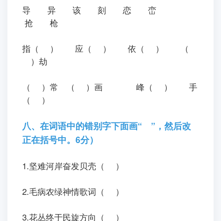
导
异
该
刻
恋
峦
抢
枪
指（ ）
应（ ）
依（ ）
（
）劫
（ ）常
（ ）画
峰（ ）
手
（ ）
八、在词语中的错别字下面画“
”，然后改
正在括号中。6分）
1.坚难河岸奋发贝壳（ ）
2.毛病农绿神情歌词（ ）
3.花丛终于民旋方向（ ）