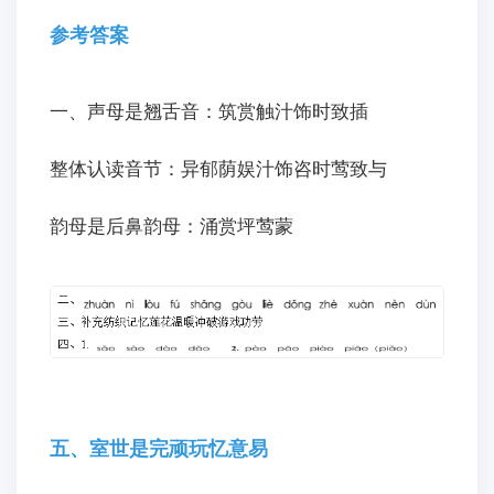
参考答案
一、声母是翘舌音：筑赏触汁饰时致插
整体认读音节：异郁荫娱汁饰咨时莺致与
韵母是后鼻韵母：涌赏坪莺蒙
五、室世是完顽玩忆意易