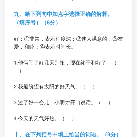
九、给下列句中加点字选择正确的解释。
（填序号）（6分）
好：
①
非常，表示程度深；
②
使人满意的；
③
友
爱，和睦；
④
表示时间长。
1.他俩闹了好几天别扭，现在终于和
好
了。（
）
2.我最盼望有太阳的好天气。（ ）
3.过了好一会儿，小明才开口说话。（ ）
4.今天的天气好热。（ ）
十、在下列括号中填上恰当的词语。（9分）