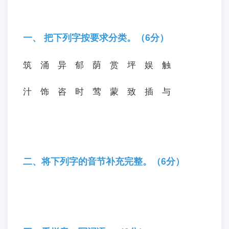
一、 把下列字按要求分类。（6分）
筑
涌
异
郁
荫
赏
坪
娱
触
汁
饰
咨
时
莺
蒙
致
插
与
二、将下列字的音节补充完整。（6分）