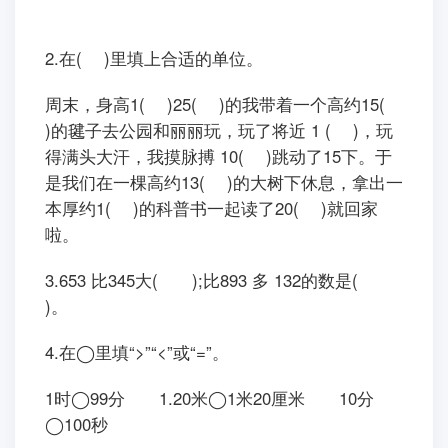
2.在( )里填上合适的单位。
周末，身高1( )25( )的我带着一个高约15(
)的毽子去公园和丽丽玩，玩了将近 1 ( )，玩
得满头大汗，我摸脉搏 10( )跳动了15下。于
是我们在一棵高约13( )的大树下休息，拿出一
本厚约1( )的科普书一起读了20( )就回家
啦。
3.653 比345大( );比893 多 132的数是(
)。
4.在◯里填“>”“<”或“=”。
1时◯99分 1.20米◯1米20厘米 10分
◯100秒