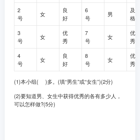
2.小文调查了本小组同学跳远的成绩。根据下表
的统计结果，分一分。(7分)
1
优
5
良
男
男
号
秀
号
2
良
6
及
女
男
号
好
号
3
优
7
优
女
女
号
秀
号
4
良
8
优
女
女
号
好
号
(1)本小组( )多。(填“男生”或“女生”)(2分)
(2)要知道男、女生中获得优秀的各有多少人，