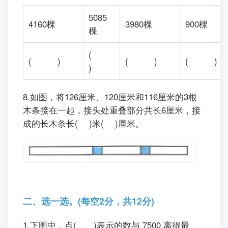
树少一些，栽的杨树比松树多一些，栽的柏树接
近5000棵，栽的柳树刚好是整百棵。请你在合
适的答案下面写上树的名称。
5085
4160棵
3980棵
900棵
棵
(
( )
( )
( 
)
8.如图，将126厘米、120厘米和116厘米的3根
木条接在一起，接头处重叠部分共长6厘米，接
成的长木条长( )米( )厘米。