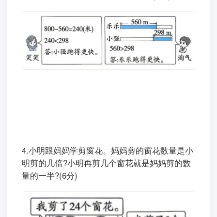
3.在 800 米跑步比赛中，当乐乐跑了 560 米
时，小强还剩298米没跑，小强和乐乐谁跑得更
快?笑笑和淘气的解答对吗?为什么? (6分)