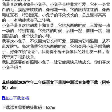
我最喜欢的动物是小兔子。小兔子长得非常可爱，它有一身雪
白的毛，摸起来软软的，像棉花一样。它的眼睛红红的，像两
颗红宝石，特别漂亮。小兔子的耳朵长长的，总是竖得高高
的，一有动静就会马上转动。
小兔子最喜欢吃胡萝卜和青菜，它吃东西的时候，三瓣嘴一动
一动的，特别有趣。它走路的时候，后腿一蹬，前腿一跳，蹦
蹦跳跳的，像个快乐的小球。
我喜欢小兔子，不仅因为它长得可爱，还因为它很温顺，从不
乱发脾气。每次我喂它吃东西的时候，它都会用小鼻子蹭我的
手，好像在说"谢谢"。我觉得小兔子就像我的好朋友一样，给
我带来了很多快乐。
我以后还要好好照顾小兔子，让它健康快乐地成长。你们喜欢
小兔子吗？
统编版2026学年二年级语文下册期中测试卷免费下载（附答
案）.doc
点击下载文档
下载试卷需要的提取码：
b57m