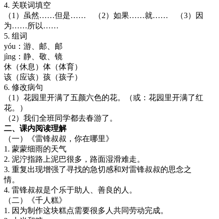
4. 关联词填空
（1）虽然……但是…… （2）如果……就…… （3）因
为……所以……
5. 组词
yóu：游、邮、邮
jìng：静、敬、镜
休（休息）体（体育）
该（应该）孩（孩子）
6. 修改病句
（1）花园里开满了五颜六色的花。（或：花园里开满了红
花。）
（2）我们全班同学都去春游了。
二、课内阅读理解
（一）《雷锋叔叔，你在哪里》
1. 蒙蒙细雨的天气
2. 泥泞指路上泥巴很多，路面湿滑难走。
3. 重复出现增强了寻找的急切感和对雷锋叔叔的思念之
情。
4. 雷锋叔叔是个乐于助人、善良的人。
（二）《千人糕》
1. 因为制作这块糕点需要很多人共同劳动完成。