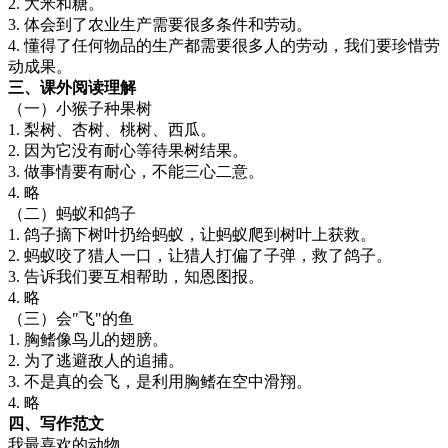
2. 大米和糖。
3. 体会到了农业生产需要很多条件和劳动。
4. 懂得了任何物品的生产都需要很多人的劳动，我们要珍惜劳
动成果。
三、课外阅读理解
（一）小猴子种果树
1. 梨树、杏树、桃树、西瓜。
2. 因为它没有耐心等待果树结果。
3. 做事情要有耐心，不能三心二意。
4. 略
（二）蚂蚁和鸽子
1. 鸽子摘下树叶扔给蚂蚁，让蚂蚁爬到树叶上获救。
2. 蚂蚁咬了猎人一口，让猎人打偏了子弹，救了鸽子。
3. 告诉我们要互相帮助，知恩图报。
4. 略
（三）会"飞"的鱼
1. 胸鳍像鸟儿的翅膀。
2. 为了逃避敌人的追捕。
3. 不是真的会飞，是利用胸鳍在空中滑翔。
4. 略
四、写作范文
我最喜欢的动物