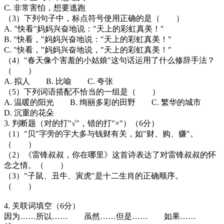
C. 非常害怕，想要逃跑
（3）下列句子中，标点符号使用正确的是（ ）
A. "快看"妈妈兴奋地说："天上的彩虹真美！"
B. "快看，"妈妈兴奋地说："天上的彩虹真美！"
C. "快看，"妈妈兴奋地说，"天上的彩虹真美！"
（4）"春天像个害羞的小姑娘"这句话运用了什么修辞手法？
（ ）
A. 拟人 B. 比喻 C. 夸张
（5）下列词语搭配不恰当的一组是（ ）
A. 温暖的阳光 B. 绚丽多彩的田野 C. 繁华的城市
D. 沉重的花朵
3. 判断题（对的打"√"，错的打"×"）（6分）
（1）"贝"字旁的字大多与钱财有关，如"财、购、赚"。
（ ）
（2）《雷锋叔叔，你在哪里》这首诗表达了对雷锋叔叔的怀
念之情。（ ）
（3）"子鼠、丑牛、寅虎"是十二生肖的正确顺序。
（ ）
4. 关联词填空（6分）
因为……所以…… 虽然……但是…… 如果……