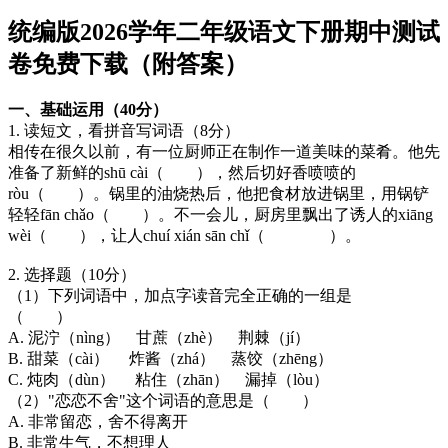
统编版2026学年二年级语文下册期中测试
卷免费下载（附答案）
一、基础运用（40分）
1. 读短文，看拼音写词语（8分）
相传在很久以前，有一位厨师正在制作一道美味的菜肴。他先
准备了新鲜的shū cài（ ），然后切好香喷喷的
ròu（ ）。锅里的油烧热后，他把食材放进锅里，用锅铲
轻轻fān chǎo（ ）。不一会儿，厨房里飘出了诱人的xiāng
wèi（ ），让人chuí xián sān chǐ（ ）。
2. 选择题（10分）
（1）下列词语中，加点字读音完全正确的一组是
（ ）
A. 泥泞（nìng） 甘蔗（zhè） 荆棘（jí）
B. 甜菜（cài） 炸酱（zhá） 蒸饺（zhēng）
C. 炖肉（dùn） 粘住（zhān） 漏掉（lòu）
（2）"恋恋不舍"这个词语的意思是（ ）
A. 非常留恋，舍不得离开
B. 非常生气，不想理人