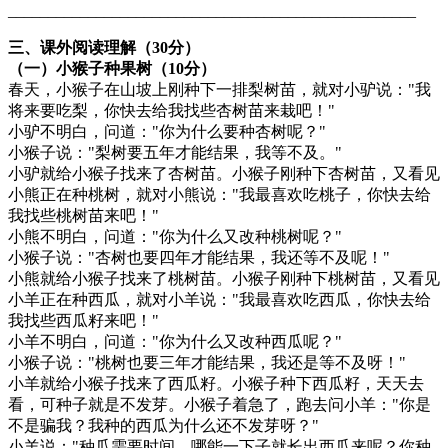
___________________________________________________
三、课外阅读理解（30分）
（一）小猴子种果树（10分）
春天，小猴子在山坡上刚种下一排梨树苗，就对小驴说："我
将来要吃梨，你快去给我找些杏树苗来栽吧！"
小驴不明白，问道："你为什么要种杏树呢？"
小猴子说："梨树要五年才能结果，我等不及。"
小驴就给小猴子找来了杏树苗。小猴子刚种下杏树苗，又看见
小熊正在种桃树，就对小熊说："我最喜欢吃桃子，你快去给
我找些桃树苗来吧！"
小熊不明白，问道："你为什么又改种桃树呢？"
小猴子说："杏树也要四年才能结果，我还等不及呢！"
小熊就给小猴子找来了桃树苗。小猴子刚种下桃树苗，又看见
小羊正在种西瓜，就对小羊说："我最喜欢吃西瓜，你快去给
我找些西瓜籽来吧！"
小羊不明白，问道："你为什么又改种西瓜呢？"
小猴子说："桃树也要三年才能结果，我还是等不及呀！"
小羊就给小猴子找来了西瓜籽。小猴子种下西瓜籽，天天去
看，可种子就是不发芽。小猴子着急了，跑去问小羊："你是
不是骗我？我种的西瓜为什么还不发芽呀？"
小羊说："种瓜需要时间，哪能一下子就长出西瓜来呢？你种