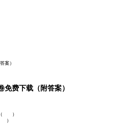
附答案）
测卷免费下载（附答案）
zhàng（ ）
 ěr（ ）