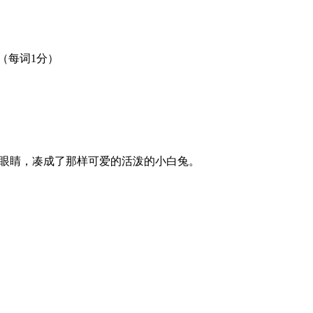
彩夺目（每词1分）
似的眼睛，凑成了那样可爱的活泼的小白兔。