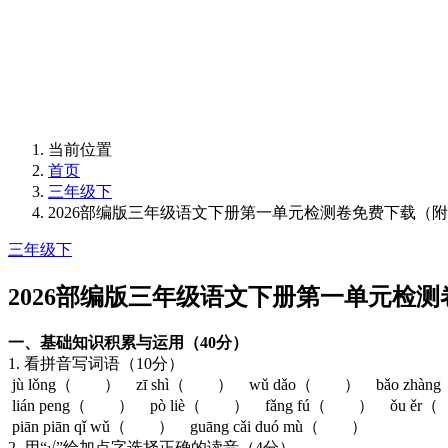
当前位置
首页
三年级下
2026部编版三年级语文下册第一单元检测卷免费下载（
三年级下
2026部编版三年级语文下册第一单元检
一、基础知识积累与运用（40分）
1. 看拼音写词语（10分）
jù lǒng（ ） zī shì（ ） wǔ dǎo（ ） bǎo 
lián peng（ ） pò liè（ ） fǎng fú（ ） ǒu
piān piān qǐ wǔ（ ） guāng cǎi duó mù（ ）
2. 用“√”给加点字选择正确的读音（4分）