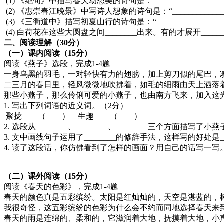
(1) 《绝句》中描写春天动态美的诗句是：“________________，
(2) 《惠崇春江晚景》中写诗人想象的诗句是：“_______________
(3) 《三衢道中》描写初夏山行的诗句是：“________________，
(4) 白荷花在这些大圆盘之间________出来。有的才展开___
二、阅读理解（30分）
（一）课内阅读（15分）
阅读《燕子》选段，完成1-4题
一身乌黑的羽毛，一对轻快有力的翅膀，加上剪刀似的尾巴
二三月的春日里，轻风微微地吹拂着，如毛的细雨由天上洒落
那些小燕子，那么伶俐可爱的小燕子，也由南方飞来，加入
1. 写出下列词语的近义词。（2分）
聚拢——（ ） 生趣——（ ）
2. 选段从________、________、________三个方面
3. 文中画线句子运用了________的修辞手法，这样写的好处是__
4. 读了这段话，你仿佛看到了怎样的画面？用自己的话写
_______________________________________________________
_______________________________________________________
（二）课外阅读（15分）
阅读《春天的色彩》，完成1-4题
春天的颜色真是五彩缤纷。太阳是红灿灿的，天空是湛蓝的，
我很奇怪，这五彩缤纷的色彩为什么会不约而同地选择春天来
春天的雨是连绵的、柔和的，它滋润着大地，抚摸着大地，小