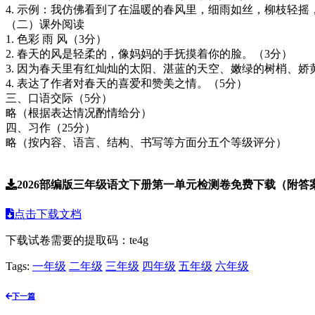
4. 示例：我仿佛看到了在温暖的春风里，细雨如丝，柳枝
（二）课外阅读
1. 色彩 雨 风（3分）
2. 春天的风是轻柔的，像妈妈的手抚摸着你的脸。（3分）
3. 因为春天里有红灿灿的太阳、湛蓝的天空、嫩绿的树梢
4. 表达了作者对春天的喜爱和赞美之情。（5分）
三、口语交际（5分）
略（根据表达情况酌情给分）
四、习作（25分）
略（按内容、语言、结构、书写等方面分五个等级评分）
2026部编版三年级语文下册第一单元检测卷免费下载（附答案）
点击下载文档
下载试卷需要的提取码：
te4g
Tags:
一年级
二年级
三年级
四年级
五年级
六年级
下一篇