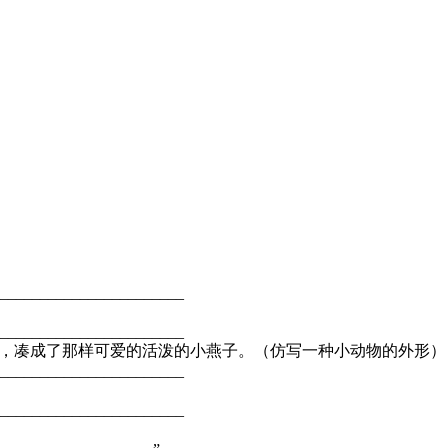
喻句）
__________________________
__________________________
的尾巴，凑成了那样可爱的活泼的小燕子。（仿写一种小动物的外
__________________________
__________________________