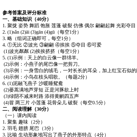
参考答案及评分标准
一、基础知识（40分）
1. 聚拢 姿势 舞蹈 饱胀 莲蓬 破裂 仿佛 偶尔 翩翩起舞 光
2. (1)sǎn (2)āi (3)gān (4)gū（每空1分）
3. 略（组词正确即可，每空1分）
4. ①无比 ②波光 ③翩翩 ④挨挨 ⑤夺目 ⑥可爱
(1)波光粼粼 (2)挨挨挤挤（每空1分）
5. (1)示例：天上的白云像一群绵羊。
(2)示例：小燕子的尾巴像一把剪刀。
(3)示例：一身雪白的绒毛，一对长长的耳朵，加上红宝石
(4)示例：小鸟在枝头唱歌。（每题2分）
6. (1)泥融飞燕子 沙暖睡鸳鸯
(2)蒌蒿满地芦芽短 正是河豚欲上时
(3)绿阴不减来时路 添得黄鹂四五声
(4)冒 两三片 小莲蓬 花骨朵儿 破裂（每空0.5分）
二、阅读理解（30分）
（一）课内阅读
1. 聚集 趣味（2分）
2. 羽毛 翅膀 尾巴（3分）
3. 比喻 生动形象地写出了燕子的外形特点（4分）