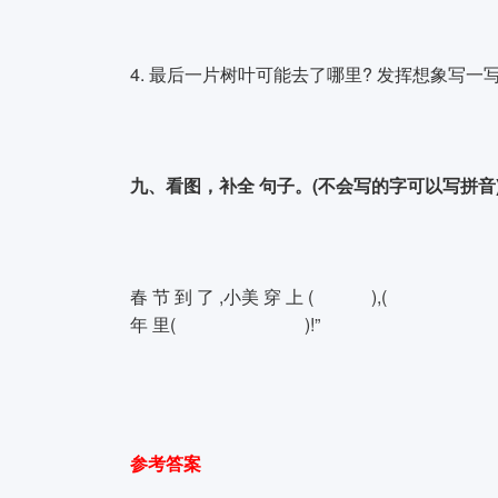
4. 最后一片树叶可能去了哪里? 发挥想象写一
九、看图，补全 句子。(不会写的字可以写拼音)(
春 节 到 了 ,小美 穿 上 ( ),( 
年 里( )!”
参考答案