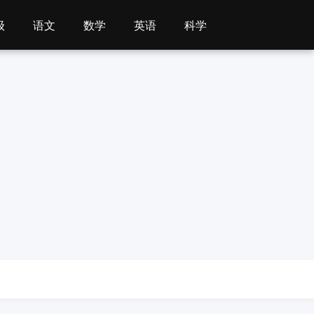
级
语文
数学
英语
科学