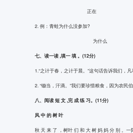
正
2. 例：青蛙为什么没参加?
为什
七、读一读 ,填一 填 。(12分)
1.“之计于春，之计于晨。”这句话告诉我们，
2. “锄当，汗滴。”我们要珍惜粮食，因为农民
八、阅读 短 文 ,完 成 练 习。(11分)
风 中 的 树 叶
秋 天 来 了 ，树叶 们 和 大 树 妈 妈 分 别 。一