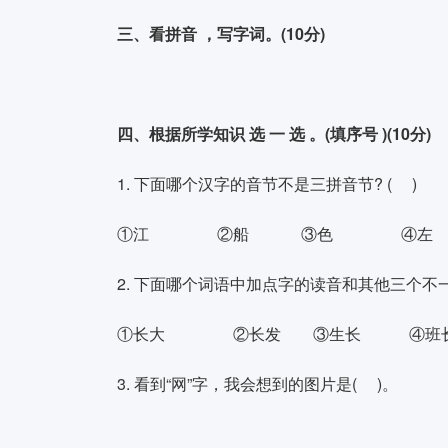
三、看拼音 ，写字词。(10分)
四、根据所学知识 选 一 选 。(填序号 )(10分)
1. 下面哪个汉字的音节不是三拼音节? ( )
①江 ②船 ③色 ④左
2. 下面哪个词语中加点字的读音和其他三个不一样
①长大 ②长发 ③生长 ④班
3. 看到“网”字，我会想到的图片是( )。