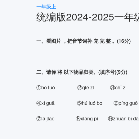
一年级上
统编版2024-202
一、看图片 ，把音节词补 充 完 整 。(16分)
二、请你 将 以下物品归类。(填序号)(9分)
①bō luó ②qié zi ③chǐ zi
④xī guā ⑤hú luó bo ⑥píng guǒ
⑦là jiāo ⑧xiàng pí ⑨zhuàn bǐ dā