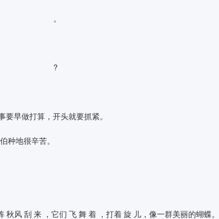
在
。
么
?
凡事要早做打算，开头就要抓紧。
伯伯种地很辛苦。
阵 秋风 刮 来 ，
它们 飞 舞 着 ，打着 旋 儿
，像一群美丽的蝴蝶