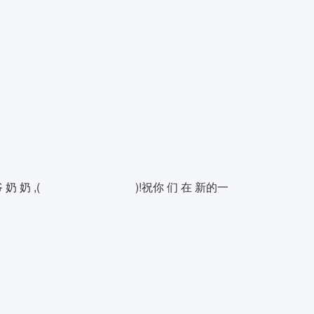
爷 爷 奶 奶 ,( )!祝你 们 在 新的一