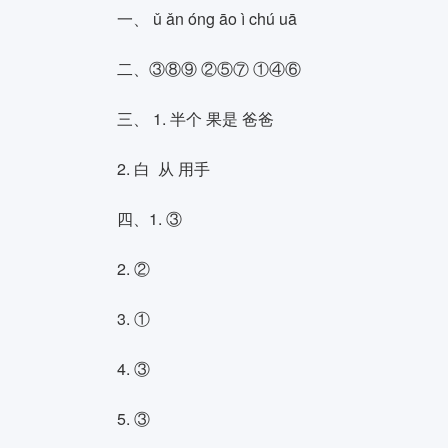
一、 ǔ
ǎn óng āo ì
chú uā
二、③⑧⑨ ②⑤⑦ ①④⑥
三、 1. 半个 果是 爸爸
2. 白 从 用手
四、1. ③
2. ②
3. ①
4. ③
5. ③