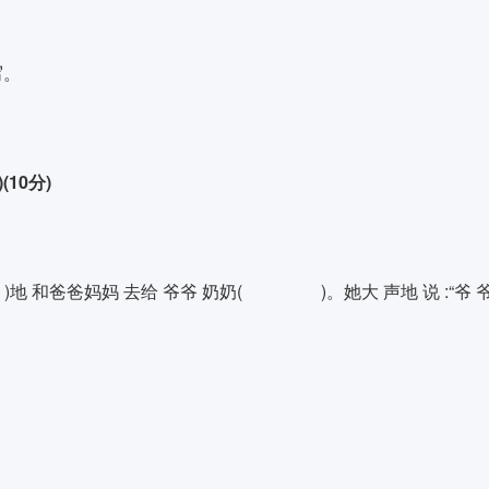
写。
10分)
)地 和爸爸妈妈 去给 爷爷 奶奶( )。她大 声地 说 :“