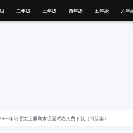
级
二年级
三年级
四年级
五年级
六年
-2025一年级语文上册期末巩固试卷免费下载（附答案）