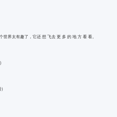
。
这个世界太有趣了，它还 想 飞去 更 多 的 地 方 看 看。
)
)