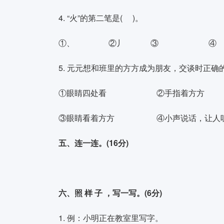
4. “火”的第二笔是( )。
①、 ②丿 ③ ④
5. 元元想和班里的方方成为朋友，交谈时正确的
①眼睛四处看 ②手指着方方
③眼睛看着方方 ④小声说话，让人
五、连一连。(16分)
六、照 样 子 ，写一写。(6分)
1. 例：小明正在教室里写字。