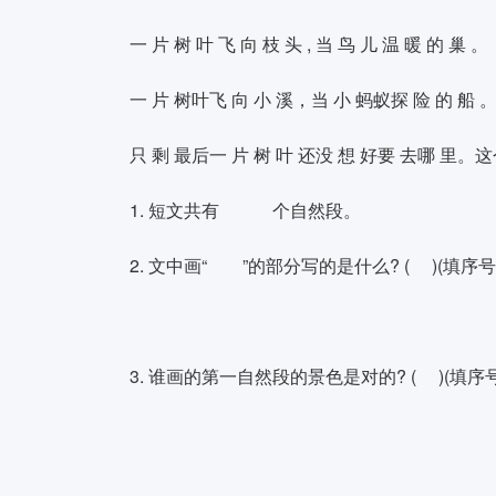
一 片 树 叶 飞 向 枝 头 , 当 鸟 儿 温 暖 的 巢 。
一 片 树叶飞 向 小 溪，当 小 蚂蚁探 险 的 船 
只 剩 最后一 片 树 叶 还没 想 好要 去哪 里。
1. 短文共有
个自然段。
2. 文中画“
”的部分写的是什么? ( )(填序号
3. 谁画的第一自然段的景色是对的? ( )(填序号