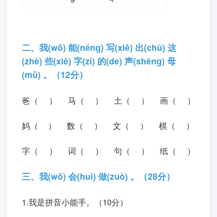
二、我(wǒ) 能(nénɡ) 写(xiě) 出(chū) 这
(zhè) 些(xiē) 字(zì) 的(de) 声(shēnɡ) 母
(mǔ) 。（12分）
爸（ ） 马（ ） 土（ ） 画（ ）
妈（ ） 数（ ） 文（ ） 棋（ ）
字（ ） 词（ ） 句（ ） 纸（ ）
三、我(wǒ) 会(huì) 做(zuò) 。（28分）
1.我是拼音小能手。（10分）