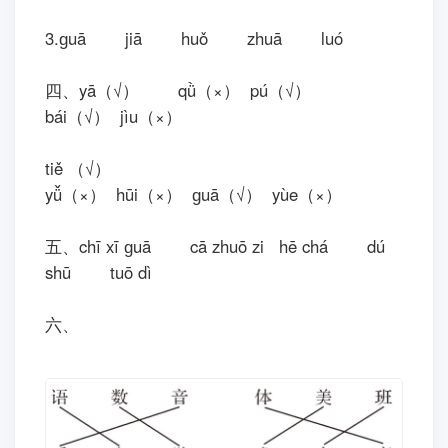
3.ɡuā jiā huǒ zhuā luó
四、yā（√） qǜ（×） pú（√）
bái（√） jìu（×）
tiě （√）
yǚ（×） hūi（×） ɡuā（√） yùe（×）
五、chī xī ɡuā cā zhuō zi hē chá dú
shū tuō dì
六、