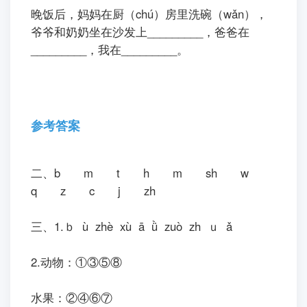
晚饭后，妈妈在厨（chú）房里洗碗（wǎn），
爷爷和奶奶坐在沙发上_________，爸爸在
_________，我在_________。
参考答案
二、b m t h m sh w
q z c j zh
三、1.ｂ ù zhè xù ā ǜ zuò zh ｕ ǎ
2.动物：①③⑤⑧
水果：②④⑥⑦