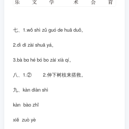
七、1.wǒ shì zǔ ɡuó de huā duǒ。
2.dì di zài shuā yá。
3.bà bɑ hé bó bo zài xià qí。
八、1.② 2.
伸下树枝来搭救。
九、kàn diàn shì
kàn bào zhǐ
xiě zuò yè