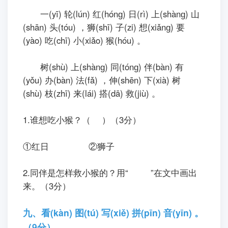
一(yī) 轮(lún) 红(hónɡ) 日(rì) 上(shànɡ) 山
(shān) 头(tóu) ，狮(shī) 子(zi) 想(xiǎnɡ) 要
(yào) 吃(chī) 小(xiǎo) 猴(hóu) 。
树(shù) 上(shànɡ) 同(tónɡ) 伴(bàn) 有
(yǒu) 办(bàn) 法(fǎ) ，伸(shēn) 下(xià) 树
(shù) 枝(zhī) 来(lái) 搭(dā) 救(jiù) 。
1.谁想吃小猴？（ ）（3分）
①红日 ②狮子
2.同伴是怎样救小猴的？用“
”在文中画出
来。（3分）
九、看(kàn) 图(tú) 写(xiě) 拼(pīn) 音(yīn) 。
（9分）