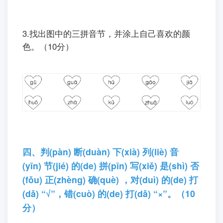
3.找出图中的三拼音节，并涂上自己喜欢的颜
色。（10分）
四、判(pàn) 断(duàn) 下(xià) 列(liè) 音
(yīn) 节(jié) 的(de) 拼(pīn) 写(xiě) 是(shì) 否
(fǒu) 正(zhènɡ) 确(què) ，对(duì) 的(de) 打
(dǎ) “√”，错(cuò) 的(de) 打(dǎ) “×”。（10
分）