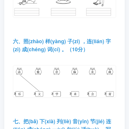
六、照(zhào) 样(yànɡ) 子(zi) ，连(lián) 字
(zì) 成(chénɡ) 词(cí) 。（10分）
七、把(bǎ) 下(xià) 列(liè) 音(yīn) 节(jié) 连