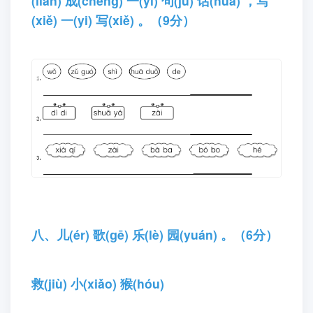
(lián) 成(chénɡ) 一(yí) 句(jù) 话(huà) ，写
(xiě) 一(yi) 写(xiě) 。（9分）
八、儿(ér) 歌(ɡē) 乐(lè) 园(yuán) 。（6分）
救(jiù) 小(xiǎo) 猴(hóu)