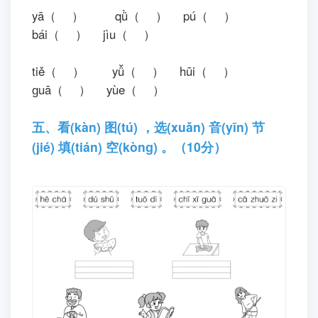
yā（ ） qǜ（ ） pú（ ）
bái（ ） jìu（ ）
tiě（ ） yǚ（ ） hūi（ ）
ɡuā（ ） yùe（ ）
五、看(kàn) 图(tú) ，选(xuǎn) 音(yīn) 节
(jié) 填(tián) 空(kònɡ) 。（10分）