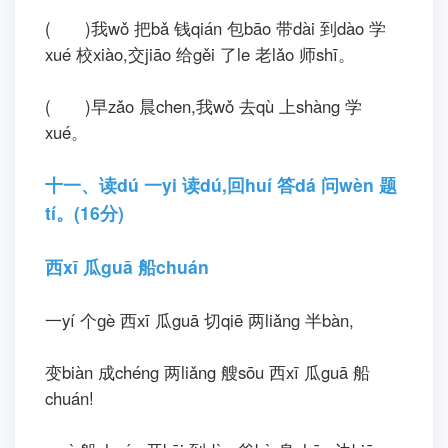
八、读dú 句jù 子zi,画huà 一yi 画huà。(10
分)
1
.河hé 边biān 有yǒu 一yì 只zhī 鸭yā 子zi,一yí
个gè 孩hái 子zi。
2
.树shù 上shàng 有yǒu 很hěn 多duō 红hóng 红
hóng 的de 苹píng 果guǒ。
九、读dú 一yi 读dú,组zǔ 成chénɡ 句jù 子