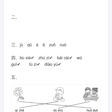
提tí 示shì:图tú 中zhōnɡ 都dōu 有yǒu 谁shuí?他
tā 们men 在zài 什sh
én 么me 地dì 方fɑnɡ?在zài
干ɡàn 什shén 么me?
汉语拼音练习试卷一参考答案
一、
二、