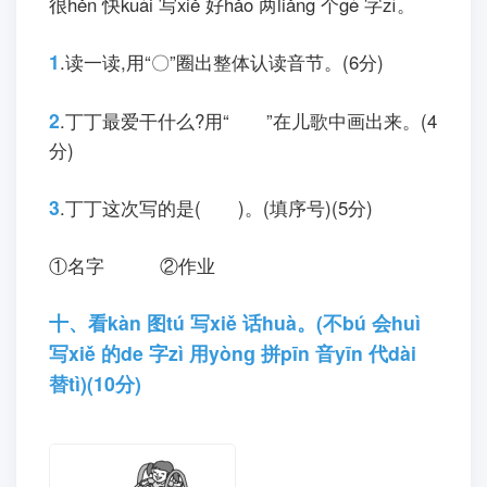
九、读dú 一yi 读dú,我wǒ 会huì 答dá。(15
分)
你nǐ 拍pāi 四sì,我wǒ 拍pāi 四sì,
丁dīng 丁ding 最zuì 爱ài 写xiě 大dà 字zì,
这zhè 次cì 他tā 要yào 写xiě 名míng 字zi,
不bú 用yòng 思sī 考kǎo
不bú 用yòng 改gǎi,
很hěn 快kuài 写xiě 好hǎo 两li
ǎng 个gè 字zì。
1
.
读一读,用
“
〇
”
圈出整体认读音节。(6分)
2
.
丁丁最爱干什么?用
“
”
在儿歌
中画出来。(4