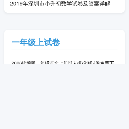
五、〇人 〇手 〇站 〇水 〇山
六、雪—人 青—草 开—车 人—家 不—是
七、日 耳目 上山 云
八、略
1
九、
.dà xióng māo xǐ huan chī zhú zi。
2
.yé ye zài dà shù xià zuò zhe。
3
.hǎo piào liang de cǎi hóng ya!
十、2 3 1
1