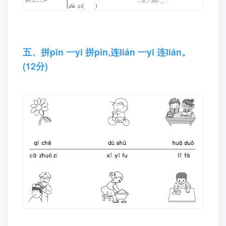
四、看kàn 图tú,在zài 正zhèng 确què 的de
音yīn 节jié 后hòu 面miàn 的de“( )”里lǐ
画huà“✔”。(12分)
五、拼pīn 一yi 拼pīn,连lián 一yi 连lián。