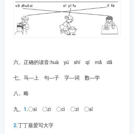
三、jù qǔ á ā zuǒ cuò
四、bù xié✔ zhú zi✔ bái cài✔ wū
guī✔ tù zi✔ diào yú✔
五、