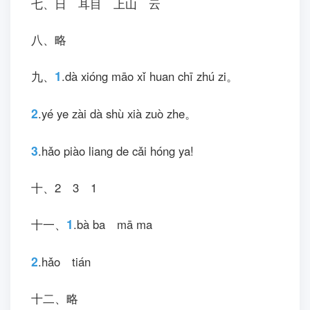
1
.“我”把西瓜送给
和
。(用拼音
填写)(8分)
2
.爸爸说西瓜
,妈妈说西瓜
。
(用拼音填写)(8分)
十二、看kàn 图tú 写xiě 话huà。(不bú 会
huì 写xiě 的de 字zì 用yònɡ 拼pīn 音yīn 代
dài 替tì)(10分)