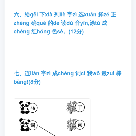
(12分)
六、给ɡěi 下xià 列liè 字zì 选xuǎn 择zé 正
zhènɡ 确què 的de 读dú 音yīn,涂tú 成
chénɡ 红hónɡ 色sè。(12分)