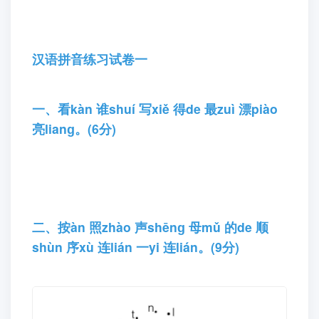
汉语拼音练习试卷一
一、看kàn 谁shuí 写xiě 得de 最zuì 漂piào
亮lianɡ。(6分)