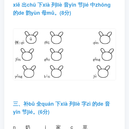
1
九、
.〇sì 〇zì 〇cì 〇zi 〇sī
2
.
丁丁最爱写大字
3
.①
十、略
汉语拼音练习试卷二
一、背bèi 一yi 背bèi,填tián 写xiě 缺quē 少
shǎo 的de 声shēnɡ 母mǔ 或huò 韵yùn 母
mǔ 。(6分)