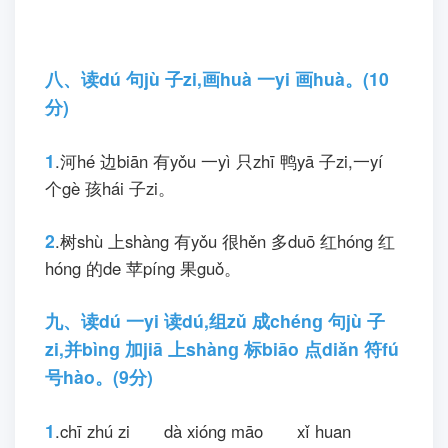
五、用yònɡ“○”圈quān 出chū 声shēnɡ 母
mǔ 为wéi “zh、ch、sh、r”的de 字zì。(5
分)
人 四 三 手 站
坐 水 山 二 字
六、连lián 字zì 成chénɡ 词cí 我wǒ 最zuì 棒