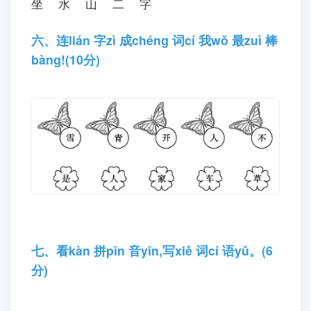
三、补bǔ 全quán 下xià 列liè 字zì 的de 音
yīn 节jié。(6分)
n
奶 j
家 c
草
f
风y
云y
月
四、请qǐnɡ 你nǐ 在zài 表biǎo 示shì 车chē
的de 音yīn 节jié 上shànɡ 涂tú 上shànɡ 颜
yán 色sè。(8分)