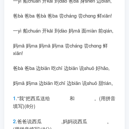
zi,并bìnɡ 加jiā 上shànɡ 标biāo 点diǎn 符fú
号hào。(9分)
1
.chī zhú zi dà xióng māo xǐ huan
2
.zài yé ye dà shù xià zuò zhe
3
.hǎo piào liang de ya cǎi hóng
十、读dú 句jù 子zi,给ɡěi 句jù 子zi 排pái 上