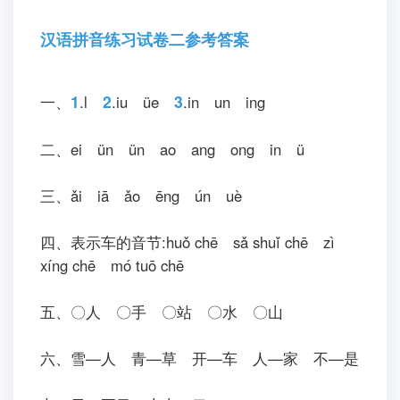
变biàn 成chéng 两liǎng 艘sōu 西xī 瓜guā 船
chuán!
一yì 船chuán 开kāi 到dào 爸bà 身shēn 边biān,
爸bà 爸ba 爸bà 爸ba 尝cháng 尝chɑng 鲜xiān!
一yì 船chuán 开kāi 到dào 妈mā 面miàn 前qián,
妈mā 妈ma 妈mā 妈ma 尝cháng 尝chɑng 鲜
xiān!
爸bà 爸ba 边biān 吃chī 边biān 说shuō 好hǎo,
妈mā 妈ma 边biān 吃chī 边biān 说shuō 甜tián。