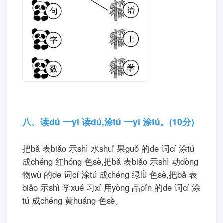
七、连lián 字zì 成chénɡ 词cí 我wǒ 最zuì 棒
bànɡ!(8分)