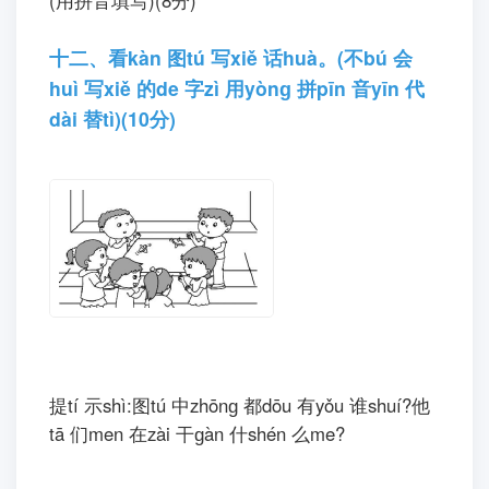
shànɡ 序xù 号hào。(6分)
( )我wǒ 在zài 一yì 棵kē 大dà 树shù 下xià,发
fā 现xiàn 了le 一yí 个gè 钱qián 包bāo。
( )我wǒ 把bǎ 钱qián 包bāo 带dài 到dào 学
xué 校xiào,交jiāo 给gěi 了le 老lǎo 师shī。
( )早zǎo 晨chen,我wǒ 去qù 上shàng 学
xué。
十一、读dú 一yi 读dú,回huí 答dá 问wèn 题
tí。(16分)
西xī 瓜guā 船chuán
一yí 个ɡè 西xī 瓜guā 切qiē 两liǎng 半bàn,