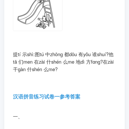
分)
3
.
丁丁这次写的是( )。(填序号)(5分)
①
名字
②
作业
十、看kàn 图tú 写xiě 话huà。(不bú 会huì
写xiě 的de 字zì 用yònɡ 拼pīn 音yīn 代dài
替tì)(10分)