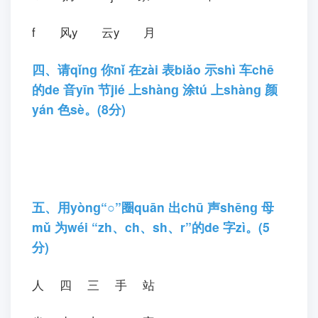
二、照zhào 样yànɡ 子zi,拼pīn 一yi 拼pīn,写
xiě 出chū 下xià 列liè 音yīn 节jié 中zhōnɡ
的de 韵yùn 母mǔ。(8分)