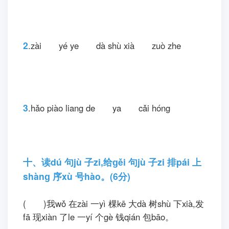
bànɡ!(10分)
七、看kàn 拼pīn 音yīn,写xiě 词cí 语yǔ。(6
分)