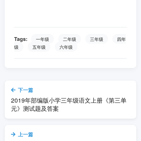
提tí 示shì:图tú 中zhōnɡ 都dōu 有yǒu 谁shuí?他
tā 们men 在zài 干ɡàn 什shén 么me?
汉语拼音练习试卷二参考答案
1
2
3
一、
.l
.iu üe
.in un ing
二、ei ün ün ao ang ong in ü
三、ǎi iā ǎo ēng ún uè
四、表示车的音节:huǒ chē sǎ shuǐ chē zì
xíng chē mó tuō chē