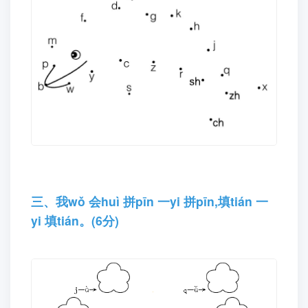
二、按àn 照zhào 声shēnɡ 母mǔ 的de 顺
shùn 序xù 连lián 一yi 连lián。(9分)