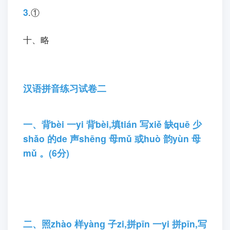
六、正确的读音:huà yú shí qí mǎ dǎ
七、马—上 句—子 字—词 数—学
八、略