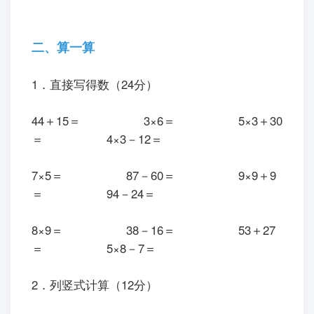
二、算一算
1．直接写得数（24分）
44＋15＝ 3×6＝ 5×3＋30
＝ 4×3－12＝
7×5＝ 87－60＝ 9×9＋9
＝ 94－24＝
8×9＝ 38－16＝ 53＋27
＝ 5×8－7＝
2．列竖式计算（12分）