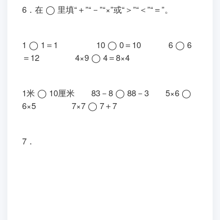
6．在 ◯ 里填“＋”“－”“×”或“＞”“＜”“＝”。
1 ◯ 1＝1 10 ◯ 0＝10 6 ◯ 6
＝12 4×9 ◯ 4＝8×4
1米 ◯ 10厘米 83－8 ◯ 88－3 5×6 ◯
6×5 7×7 ◯ 7＋7
7．