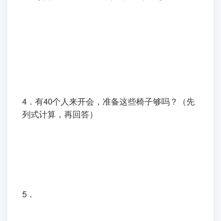
3． 货架上有6堆这样的饮料，一共多少瓶？
4．有40个人来开会，准备这些椅子够吗？（先
列式计算，再回答）