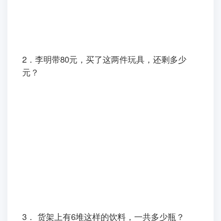
1． 二（1）班有女同学24人，男同学比女同学
少5人，男同学有多少人？二（1）班一共有多少
名同学？
2．李明带80元，买了这两件玩具，还剩多少
元？