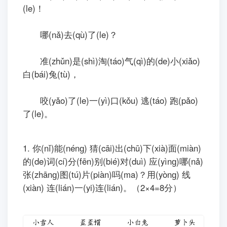
(le)！
哪(nǎ)去(qù)了(le)？
准(zhǔn)是(shì)淘(táo)气(qì)的(de)小(xiǎo)
白(bái)兔(tù)，
咬(yǎo)了(le)一(yì)口(kǒu) 逃(táo) 跑(pǎo)
了(le)。
1. 你(nǐ)能(nénɡ) 猜(cāi)出(chū)下(xià)面(miàn)
的(de)词(cí)分(fēn)别(bié)对(duì) 应(yìnɡ)哪(nǎ)
张(zhānɡ)图(tú)片(piàn)吗(ma)？用(yònɡ) 线
(xiàn) 连(lián)一(yi)连(lián)。（2×4=8分）