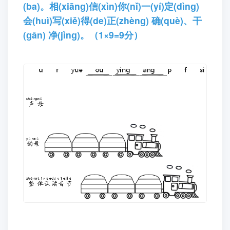
(ba)。相(xiānɡ)信(xìn)你(nǐ)一(yí)定(dìnɡ)
会(huì)写(xiě)得(de)正(zhènɡ) 确(què)、干
(ɡān) 净(jìnɡ)。（1×9=9分）