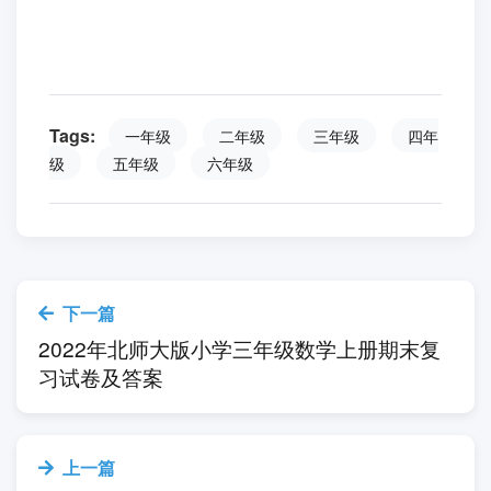
九、1.小雪人——② 歪歪帽——④ 小白兔
——① 萝卜头——③
3.
准是淘气的小白兔，咬了一口逃跑了。
注：需打印的家长，请自行将内容复制到word
里进行打印！(试卷来源：
https://appsj.szxuexiao.com/html/6114.html)
Tags:
一年级
二年级
三年级
四年
级
五年级
六年级