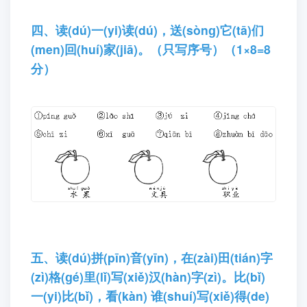
四、读(dú)一(yi)读(dú)，送(sònɡ)它(tā)们
(men)回(huí)家(jiā)。（只写序号）（1×8=8
分）
五、读(dú)拼(pīn)音(yīn)，在(zài)田(tián)字
(zì)格(ɡé)里(lǐ)写(xiě)汉(hàn)字(zì)。比(bǐ)
一(yi)比(bǐ)，看(kàn) 谁(shuí)写(xiě)得(de)