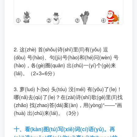
2. 这(zhè) 首(shǒu)诗(shī)里(lǐ)有(yǒu) 逗
(dòu) 号(hào)、句(jù)号(hào)和(hé)问(wèn) 号
(hào)，各(ɡè)圈(quān) 出(chū)一(yí)个(ɡè)来
(lái)。（2×3=6分）
3. 萝(luó)卜(bo) 头(tóu) 没(méi) 有(yǒu)了(le)！
哪(nǎ)去(qù)了(le)？在(zài)诗(shī)歌(ɡē)里(lǐ)找
(zhǎo) 找(zhao)答(dá)案(àn)，用(yònɡ)“——”画
(huà) 出(chū)来(lái)。（3分）
十、看(kàn)图(tú)写(xiě)词(cí)语(yǔ)。再