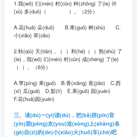
1.我(wǒ) 们(mén) 村(cūn) 种(zhǒnɡ) 了(le) 许
(xǔ) 多(duō)（ ）。（2分）
A.花(huā) 朵(duǒ) B.果(ɡuǒ) 树(shù) C.
小(xiǎo) 草(cǎo)
2.秋(qiū) 天(tiān)，（ ）和(hé)（ ）熟(shú) 了
(le)，我(wǒ) 们(mén) 村(cūn) 成(chénɡ) 了(le)
（ ）。（6分）
A.苹(pínɡ) 果(ɡuǒ) B.香(xiānɡ) 蕉(jiāo) C.西
(xī) 瓜(ɡuā) D.梨(lí) E.果(ɡuǒ) 园(yuán)
F.花(huā)园(yuán)
三、读(dú)一(yi)读(dú)，把(bǎ)拼(pīn)音
(yīn)朋(pénɡ)友(you)送(sònɡ)上(shànɡ)各
(ɡè)自(zì)的(de)小(xiǎo)火(huǒ)车(chē)吧