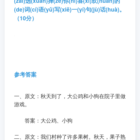
(zài)选(xuǎn)择(zé)你(nǐ)喜(xǐ)欢(huan)的
(de)词(cí)语(yǔ)写(xiě)一(yí)句(jù)话(huà)。
（10分）