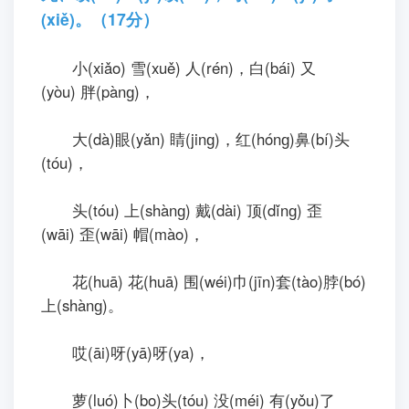
(xiě)。（17分）
小(xiǎo) 雪(xuě) 人(rén)，白(bái) 又
(yòu) 胖(pànɡ)，
大(dà)眼(yǎn) 睛(jinɡ)，红(hónɡ)鼻(bí)头
(tóu)，
头(tóu) 上(shànɡ) 戴(dài) 顶(dǐnɡ) 歪
(wāi) 歪(wāi) 帽(mào)，
花(huā) 花(huā) 围(wéi)巾(jīn)套(tào)脖(bó)
上(shànɡ)。
哎(āi)呀(yā)呀(ya)，
萝(luó)卜(bo)头(tóu) 没(méi) 有(yǒu)了