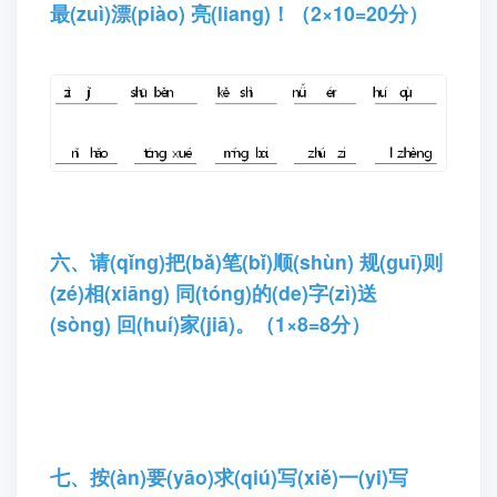
最(zuì)漂(piào) 亮(lianɡ)！（2×10=20分）
六、请(qǐnɡ)把(bǎ)笔(bǐ)顺(shùn) 规(ɡuī)则
(zé)相(xiānɡ) 同(tónɡ)的(de)字(zì)送
(sònɡ) 回(huí)家(jiā)。（1×8=8分）
七、按(àn)要(yāo)求(qiú)写(xiě)一(yi)写