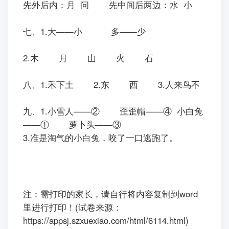
四、水果：①③⑥ 文具：⑤⑦⑧ 职业：
②④
五、自己 书本 可是 女儿 回
去
你好 同学 明白 竹子 立正
六、从上到下：二 三 从左到右：妈 林
先外后内：月 问 先中间后两边：水 小
七、1.大——小 多——少
2.木 月 山 火 石
八、1.禾下土 2.东 西 3.人来鸟不