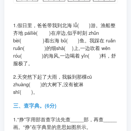
1.假日里，爸爸带我到北海 lǚ( )游。渔船整
齐地 páiliè( )在岸边,似乎时刻 zhǔn
bèi( )着出海 bǔ( )鱼。我踩在 ruǎn
ruǎn( )的细shā( )上,一边吹着 wēn
róu( )的海风,一边喝着 yǐn( )料，舒
服极了。
2.天突然下起了大雨，我躲到那棵cū
zhuàng( )的大树下,没有被淋
shī( )。
三、查字典。(6分)
1.“挣”字用部首查字法先查_____部，再查_____
画。“挣”在字典里的意思如图所示。