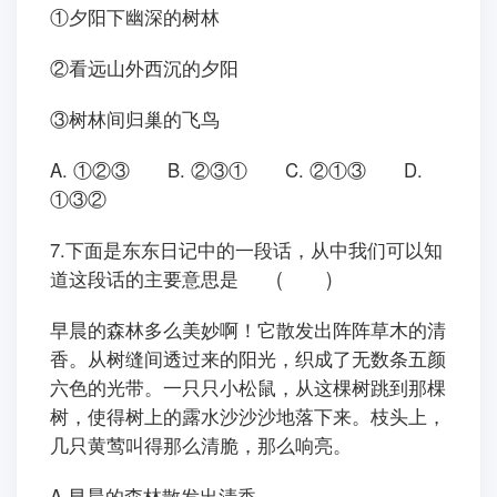
①夕阳下幽深的树林
②看远山外西沉的夕阳
③树林间归巢的飞鸟
A. ①②③ B. ②③① C. ②①③ D.
①③②
7.下面是东东日记中的一段话，从中我们可以知
道这段话的主要意思是 ( )
早晨的森林多么美妙啊！它散发出阵阵草木的清
香。从树缝间透过来的阳光，织成了无数条五颜
六色的光带。一只只小松鼠，从这棵树跳到那棵
树，使得树上的露水沙沙沙地落下来。枝头上，
几只黄莺叫得那么清脆，那么响亮。
A.早晨的森林散发出清香。