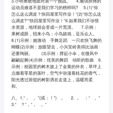
3.小明勇敢地面对第一个挑战。 4.顽强拼搏的
运动员难道不是我们学习的榜样吗? 5.(1)“你
怎么这么调皮？快回屋里写作业！”(2)“你怎么这
么调皮?”“快回屋里写作业！”6.如果我们不珍惜
水资源，地球就会变成一片荒漠。 7.示例：
果树成荫，招来小鸟；小鸟嬉戏，逗乐众人。
8.(1)示例：她激动 手舞足蹈 一只欢快飞舞的
蝴蝶(2)示例：放眼望去，小兴安岭美得比油画
还要绚丽。 (3)示例：撑起小伞，在微风中
翩翩起舞(4)示例：优美的舞蹈 动听的歌曲 9.
示例：校园里的树木披上了金黄的外衣，草坪上
点缀着零星的落叶，空气中弥漫着桂花的香气，
阳光透过斑驳的树影洒在走道上，温暖而柔
和。
八、1.“， 。”(或：！”) 。 2. ， ：“ 。”
3.“ ？”，“， 。”