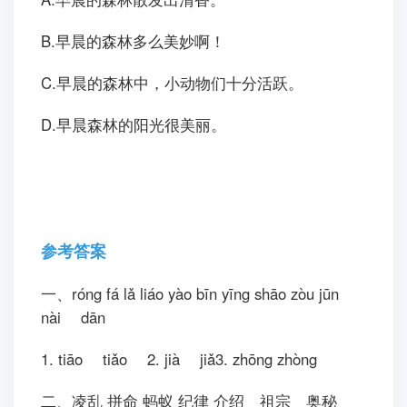
B.早晨的森林多么美妙啊！
C.早晨的森林中，小动物们十分活跃。
D.早晨森林的阳光很美丽。
参考答案
一、róng fá lǎ liáo yào bīn yīng shāo zòu jūn
nài dān
1. tiāo tiǎo 2. jià jiǎ3. zhōng zhòng
二、凌乱 拼命 蚂蚁 纪律 介绍 祖宗 奥秘