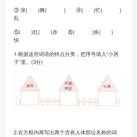
③ 张( )舞( ) ④( )忙( )
乱
⑤( )红( )赤 ⑥( )疾( )
快
1.根据这些词语的特点分类，把序号填入“小房
子”里。(3分)
2.在方框内再写出两个含有人体部位名称的词