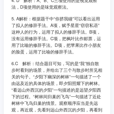
4. D 解析：A、B、C三项使用的是视觉观察
法，D项使用的是味觉观察法。
5. A解析：根据题干中“你挤我碰”可以看出运用
了拟人的修辞手法。A项，赋予星星“窃窃私语”
这种人的行为，运用了拟人的修辞手法。B项，
没有运用修辞手法。C项，把枫叶比作邮票，运
用了比喻的修辞手法。D项，把苹果比作小朋友
的脸蛋，运用了比喻的修辞手法。
6.C 解析：结合题目可知，写的是“我”独自散
步时看到的场景，并给出了三个与散步时所见相
关的句子。“夕阳下幽深的树林”一句描述了一个
由远及近的具体的场景，即夕阳照耀下的树林。
“看远山外西沉的夕阳”一句描述的是远望夕阳西
下的过程。“树林间归巢的飞鸟”一句描述了近处
树林中飞鸟归巢的情景。观察顺序应当是先远
观，再近观，先看到远山外西沉的夕阳，再看到