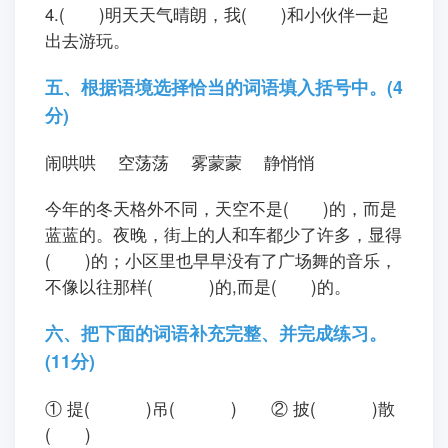
4.( )明天天气晴朗，我( )和小伙伴一起
出去游玩。
五、根据语境选择恰当的词语填入括号中。(4
分)
闹哄哄 空荡荡 雾蒙蒙 静悄悄
今年的冬天格外不同，天空不是( )的，而是
蓝蓝的。夜晚，街上的人和车都少了许多，显得
( )的；小区里也早早没有了广场舞的音乐，
不像以往那样( )的,而是( )的。
六、把下面的词语补充完整、并完成练习。
(11分)
① 提( )吊( ) ② 披( )散
( )