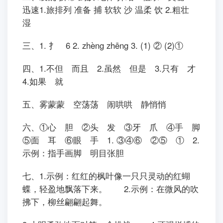
迅速1.旅排列 准备 捕 软软 沙 温柔 饮 2.粗壮
湿
三、1. 扌 6 2. zhèng zhēng 3. (1) ② (2)①
四、1.不但 而且 2.虽然 但是 3.只有 才
4.如果 就
五、雾蒙蒙 空荡荡 闹哄哄 静悄悄
六、①心 胆 ②头 发 ③牙 爪 ④手 脚
⑤面 耳 ⑥眼 手 1. ③④⑥ ②⑤ ① 2.
示例：指手画脚 明目张胆
七、1.示例：红红的枫叶像一只只灵动的红蝴
蝶，轻盈地飘落下来。 2.示例：在微风的吹
拂下，柳丝翩翩起舞。