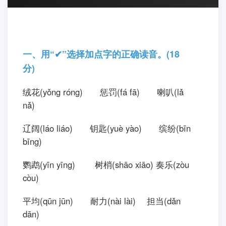
一、用“✔”选择加点字的正确读音。(18
分)
绒花(yǒng róng) 惩罚(fá fā) 喇叭(lǎ
nǎ)
辽阔(láo liáo) 钥匙(yuè yào) 缤纷(bīn
bīng)
鹦鹉(yīn yīng) 树梢(shāo xiāo) 奏乐(zòu
còu)
平均(qūn jūn) 耐力(nài lài) 担当(dǎn
dān)