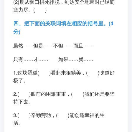
(2)鹿从狮口拼死挣脱，到达安全地带时已经筋
疲力尽。( )
四、把下面的关联词填在相应的括号里。(4
分)
虽然⋯⋯但是⋯⋯不但⋯⋯而且⋯⋯
只有……才…… 如果……就……
1.这块蛋糕( )看起来很精美，( )味道好
极了。
2.( )眼前的困难重重，( )我们还是要坚
持下去。
3.( )辛勤劳动，( )能创造幸福的生
活。