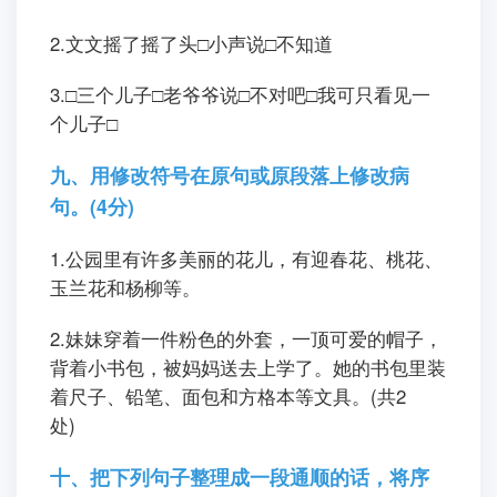
2.文文摇了摇了头□小声说□不知道
3.□三个儿子□老爷爷说□不对吧□我可只看见一
个儿子□
九、用修改符号在原句或原段落上修改病
句。(4分)
1.公园里有许多美丽的花儿，有迎春花、桃花、
玉兰花和杨柳等。
2.妹妹穿着一件粉色的外套，一顶可爱的帽子，
背着小书包，被妈妈送去上学了。她的书包里装
着尺子、铅笔、面包和方格本等文具。(共2
处)
十、把下列句子整理成一段通顺的话，将序