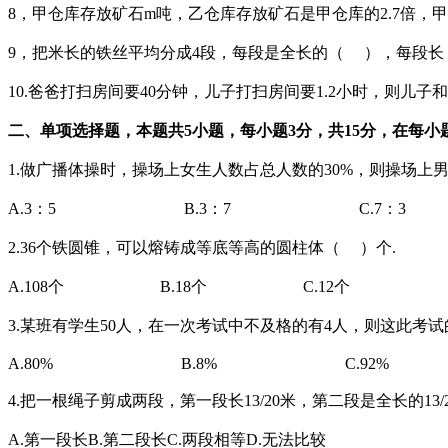
8，甲仓库存放矿石m吨，乙仓库存放矿石是甲仓库的2.7倍，
9，把
米长的铁丝平均分成4段，每段是全长的（ ），每段长
10.爸爸打扫房间要40分钟，儿子打扫房间要1.2小时，则儿
二、单项选择题，本题共5小题，每小题3分，共15分，在每
1.做广播体操时，操场上女生人数占总人数的30%，则操场上
A.3：5
B.3：7
C.7：3
2.36个铁圆锥，可以熔铸成等底等高的圆柱体（ ）个.
A.108个
B.18个
C.12个
3.某班有学生50人，在一次考试中不及格的有4人，则这此考试
A.80%
B.8%
C.92%
4.把一根绳子剪成两段，第一段长13/20
米，第二段是全长的
1
A.第一段长B.第二段长C.两段相等D.无法比较