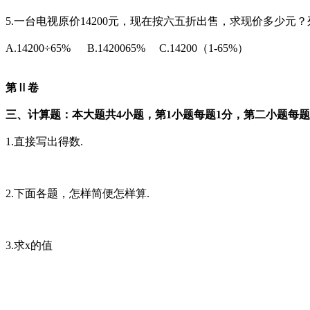
5.一台电视原价14200元，现在按六五折出售，求现价多少元
A.14200÷65% B.1420065% C.14200（1-65%）
第Ⅱ卷
三、计算题：本大题共4小题，第1小题每题1分，第二小题每题
1.直接写出得数.
2.下面各题，怎样简便怎样算.
3.求x的值