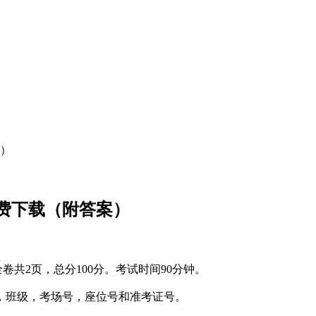
案）
免费下载（附答案）
全卷共
2
页，总分
100
分。考试时间
90
分钟。
，班级，考场号，座位号
和
准考证号
。