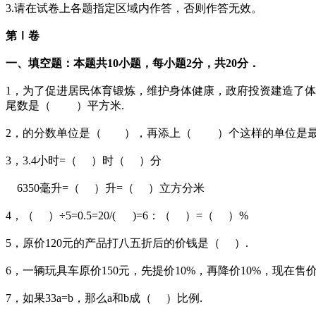
3.请在
试卷
上各题指定区域内作答，否则作答无效。
第Ⅰ卷
一、填空题：本题共10小题，每小题2分，共20分．
1
，
为了促进居民体育锻炼，维护身体健康，政府投资建造了
尾数是（ ）平方米.
2，
的分数单位是（ ），再添上（ ）个这样的单位是最
3，3.4小时=（ ）时（ ）分
6350毫升=（ ）升=（ ）立方分米
4，（ ）÷5=0.5=20/( )
=6：（ ）=（ ）%
5，原价120元的产品打八五折后的价钱是（ ）.
6，一辆玩具车原价150元，先提价10%，再降价10%，现在售
7，如果33a=b，那么a和b成（ ）比例.