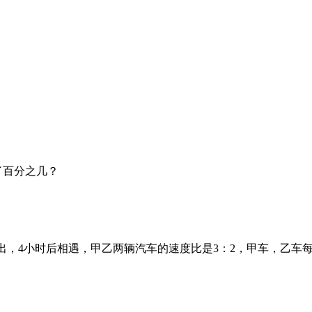
了百分之几？
对开出，4小时后相遇，甲乙两辆汽车的速度比是3：2，甲车，乙车