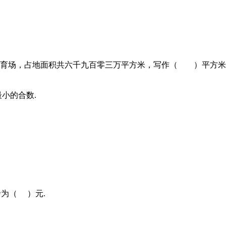
体育场，占地面积共六千九百零三万平方米，写作（ ）平方
小的合数.
价为（ ）元.